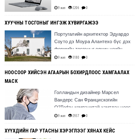
9 жил
2206
0
ХУУЧНЫ ТОСГОНЫГ ИНГЭЖ ХУВИРГАЖЭЭ
Португалийн архитектор Эдуардо
Соуто дэ Моура Алантехо бүс дэх
фермийн тосгоныг орчин үеийн
хэрэглээд тохируулан хувиргажээ.
9 жил
3180
0
НООСООР ХИЙСЭН АГААРЫН БОХИРДЛООС ХАМГААЛАХ
МАСК
Голландын дизайнер Марсел
Вандерс Сан Францискогийн
O2Today компанитай хамтран ноос
ашиглан агаарын бохирдлоос
9 жил
2937
0
хамгаалах маск бүтээжээ.
ХҮҮХДИЙН ГАР УТАСНЫ ХЭРЭГЛЭЭГ ХЯНАХ КЕЙС