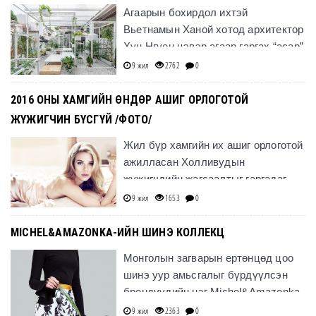
Агаарын бохирдол ихтэй
Вьетнамын Ханой хотод архитектор
Хун Нгуен цэвэр агаар гаргах “асар”
бүтээжээ.
9 жил
2762
0
2016 ОНЫ ХАМГИЙН ӨНДӨР АШИГ ОРЛОГОТОЙ
ЖҮЖИГЧИН БҮСГҮЙ /ФОТО/
Жил бүр хамгийн их ашиг орлоготой
ажилласан Холливудын
жүжигчдийн жагсаалтыг гаргадаг
"Форбес" сэтгүүл 2016 оны
9 жил
1653
0
шилдгүүдээ шалгаруулсан.
MICHEL&AMAZONKA-ИЙН ШИНЭ КОЛЛЕКЦ
Монголын загварын ертөнцөд цоо
шинэ уур амьсгалыг бүрдүүлсэн
брендүүдийн нэг Michel&Amazonka
шинэ коллекцоо танилцууллаа.
9 жил
2363
0