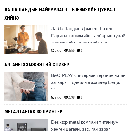
ЛА ЛА ЛАНДЫН НАЙРУУЛАГЧ ТЕЛЕВИЗИЙН ЦУВРАЛ
ХИЙНЭ
Ла Ла Ландын Дэмьен Шазел
Парисын хөгжмийн салбарын тухай
телевизийн драма хийхээр
төлөвлөж байна.
9 жил
2559
0
АЛГАНЫ ХЭМЖЭЭТЭЙ СПИКЕР
B&O PLAY спикерийн төрлийн нэгэн
загварыг Данийн дизайнер Цецил
Манцин гаргалаа.
9 жил
2398
0
МЕТАЛ ГАРГАХ 3D ПРИНТЕР
Desktop metal компани титаниум,
хөнгөн цагаан, зэс, ган зэрэг