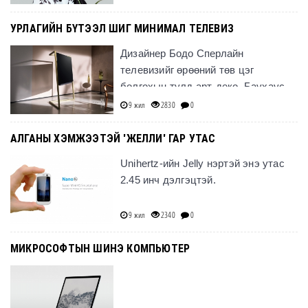
УРЛАГИЙН БҮТЭЭЛ ШИГ МИНИМАЛ ТЕЛЕВИЗ
Дизайнер Бодо Сперлайн
телевизийг өрөөний төв цэг
болгохын тулд арт-деко, Баухаус
хэв маяг дээрээс суурьлагдсан
9 жил
2830
0
баримлан хувилбарыг гаргажээ.
АЛГАНЫ ХЭМЖЭЭТЭЙ 'ЖЕЛЛИ' ГАР УТАС
Unihertz-ийн Jelly нэртэй энэ утас
2.45 инч дэлгэцтэй.
9 жил
2340
0
МИКРОСОФТЫН ШИНЭ КОМПЬЮТЕР