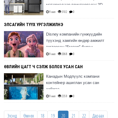
материалаар принтерлэдэг 3D
принтерээ танилцууллаа.
9 жил
3102
0
ЭЛСАГИЙН ТҮҮХ ҮРГЭЛЖИЛНЭ
Disney компанийн гүнжүүдийн
түүхэнд хамгийн өндөр амжилт
тогтоосон “Frozen” бүрэн
хэмжээний энимэйшн киноны шинэ
9 жил
2068
0
анги гарахаар болжээ.
ӨВЛИЙН ЦАГТ Ч СЭЛЖ БОЛОХ УСАН САН
Канадын Модпүүлс компани
контейнер ашиглан усан сан
хийжээ.
9 жил
2359
0
Эхэнд
Өмнөх
18
19
20
21
22
Дараах