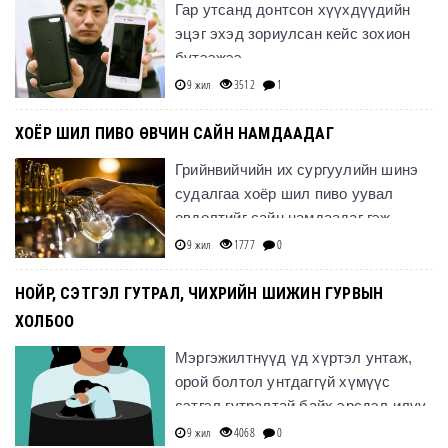
Гар утсанд донтсон хүүхдүүдийн
эцэг эхэд зориулсан кейс зохион
бүтээжээ.
9 жил
3512
1
ХОЁР ШИЛ ПИВО ӨВЧИН САЙН НАМДААДАГ
Грийнвийчийн их сургуулийн шинэ
судалгаа хоёр шил пиво уувал
өвдөлтийг сайн намдаадаг гэж
дүгнэжээ.
9 жил
1777
0
НОЙР, СЭТГЭЛ ГУТРАЛ, ЧИХРИЙН ШИЖИН ГУРВЫН
ХОЛБОО
Мэргэжилтнүүд үд хүртэл унтаж,
орой болтол унтдаггүй хүмүүс
сэтгэл гутралтай байх эрсдэл илүү
өндөр байдгийг тогтоогоод байгаа.
9 жил
4068
0