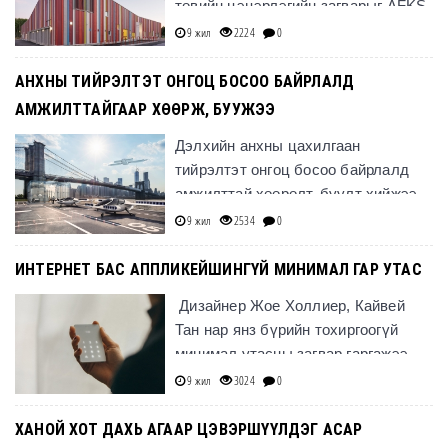
төвийн цэцэрлэгийн загварыг AFKS
студи гаргажээ.
9 жил
2224
0
АНХНЫ ТИЙРЭЛТЭТ ОНГОЦ БОСОО БАЙРЛАЛД
АМЖИЛТТАЙГААР ХӨӨРЖ, БУУЖЭЭ
Дэлхийн анхны цахилгаан
тийрэлтэт онгоц босоо байрлалд
амжилттай хөөрөлт, буулт хийжээ.
9 жил
2534
0
ИНТЕРНЕТ БАС АППЛИКЕЙШИНГҮЙ МИНИМАЛ ГАР УТАС
Дизайнер Жое Холлиер, Кайвей
Тан нар янз бүрийн тохиргоогүй
минимал утасны загвар гаргажээ.
9 жил
3024
0
ХАНОЙ ХОТ ДАХЬ АГААР ЦЭВЭРШҮҮЛДЭГ АСАР