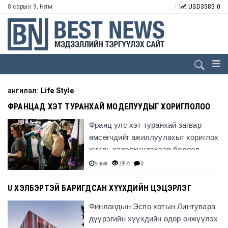
8 сарын 9, Ням
USD
3585.0
ангилал:
Life Style
ФРАНЦАД ХЭТ ТУРАНХАЙ МОДЕЛУУДЫГ ХОРИГЛОЛОО
Франц улс хэт туранхай загвар
өмсөгчдийг ажиллуулахыг хориглох
хууль хэрэгжүүлэхээр болоод
байна.
9 жил
2956
0
U ХЭЛБЭРТЭЙ БАРИГДСАН ХҮҮХДИЙН ЦЭЦЭРЛЭГ
Финландын Эспо хотын Линтувара
дүүрэгийн хүүхдийн өдөр өнжүүлэх