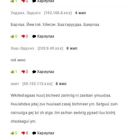
1
0
Хариулах
Ундрах. Эрдэнэ
[192.168.8.xxx]
4 жил
Барлаа. Йим гоё. Хйисэн. Баатаруудаа. Баярлаа
0
0
Хариулах
Хаш-Эрдэнэ
[202.9.40.xxx]
8 жил
гоё кино
1
0
Хариулах
user
[59.153.115.xxx]
8 жил
Wikifediagaas huulj bicheed zarimiig ni zastsan ymuudaa.
Huulahdaa ydaj zuv huulaad zasaj bichmeer ym. Setguul zuin
nairuulga gej tui ch alga. Iim saihan sedviig ygaad iluu bichij
chadaagui ym.
5
9
Хариулах