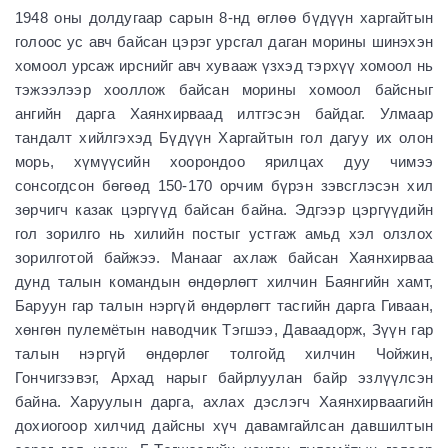
1948 оны долдугаар сарын 8-нд өглөө бүдүүн харгайтын
голоос ус авч байсан цэрэг урсгал даган морины шинэхэн
хомоол урсаж ирснийг авч хувааж үзхэд тэрхүү хомоол нь
тэжээлээр хооллож байсан морины хомоол байсныг
ангийн дарга Хаянхирваад илтгэсэн байдаг. Улмаар
тандалт хийлгэхэд Бүдүүн Харгайтын гол дагуу их олон
морь, хүмүүсийн хоорондоо ярилцах дуу чимээ
сонсогдсон бөгөөд 150-170 орчим бүрэн зэвсглэсэн хил
зөрчигч казак цэргүүд байсан байна. Эдгээр цэргүүдийн
гол зорилго нь хилийн постыг устгаж амьд хэл олзлох
зорилготой байжээ. Манааг ахлаж байсан Хаянхирваа
дунд талын командын өндөрлөгт хилчин Баянгийн хамт,
Баруун гар талын нэргүй өндөрлөгт тасгийн дарга Гиваан,
хөнгөн пулемётын наводчик Tэгшээ, Даваадорж, Зүүн гар
талын нэргүй өндөрлөг толгойд хилчин Чойжин,
Гончигзэвэг, Архад нарыг байрлуулан байр эзлүүлсэн
байна. Харуулын дарга, ахлах дэслэгч Хаянхирваагийн
дохиогоор хилчид дайсны хүч давамгайлсан давшилтын