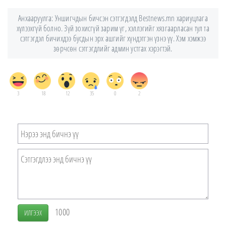
Анхааруулга: Уншигчдын бичсэн сэтгэгдэлд Bestnews.mn хариуцлага
хүлээхгүй болно. Зүй зохисгүй зарим үг, хэллэгийг хязгаарласан тул та
сэтгэгдэл бичихдээ бусдын эрх ашгийг хүндэтгэн үзнэ үү. Хэм хэмжээ
зөрчсөн сэтгэгдлийг админ устгах хэрэгтэй.
3
18
12
35
0
2
1000
ИЛГЭЭХ