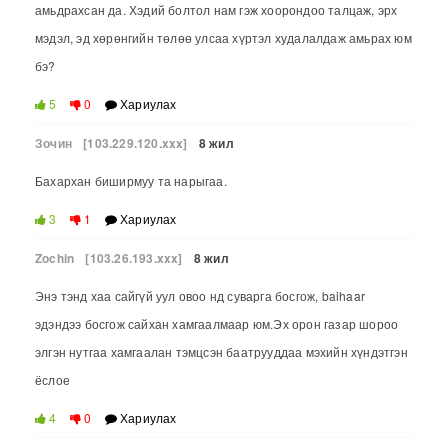
амьдрахсан да. Хэдий болтол нам гэж хоорондоо талцаж, эрх
мэдэл, эд хөрөнгийн төлөө улсаа хүртэл худалалдаж амьрах юм
бэ?
5
0
Хариулах
Зочин
[103.229.120.xxx]
8 жил
Бахархан биширмуу та нарыгаа.
3
1
Хариулах
Zochin
[103.26.193.xxx]
8 жил
Энэ тэнд хаа сайгүй уул овоо нд суварга босгож, baihaar
эдэндээ босгож сайхан хамгаалмаар юм.Эх орон газар шороо
элгэн нутгаа хамгаалан тэмцсэн баатрууддаа мэхийн хүндэтгэн
ёслое
4
0
Хариулах