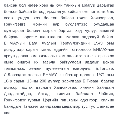
байсан бол нөгөө хоёр нь хүн танихын аргагүй царайтай
болсон байсан бөгөөд гүзээнд ус хийсэн юм шиг толгой нь
хөөж цэлдэн хөх болсон байсан гэдэг. Хаянхирваа,
Гончигзэвгэ, Чойжин нар бүслэлтээс буудалцан
мултарсан боловч газрын бартаа, хад чулуу, ашиггүй
байрлал зэргээс шалтгаалан туслаж чадаагүй байна.
БНМАУ-ын Бага Хурлын Тэргүүлэгчдийн 1949 оны
долдугаар сарын тавны өдрийн тогтоолоор БНМАУ-ын
ариун дархан хил хязгаарыг хамгаалах хэрэгт эх орныхоо
өмнө онцгой их гавьяа байгуулсан явдлыг цохон
тэмдэглэж, хөнгөн пулемёнтын наводчик, Б.Тэгшээ,
Л.Даваадож хоёрыг БНМАУ-ын баатар цолоор, 1971 оны
10-р сарын 13-ны 200 дугаар зарилгаар Б.Гиваан баатар
цолоор, ахлах дэслэгч Хаянхирваа, хилчин байлдагч
Дандархайдав, Архад, хилчин байлдагч Чойжин,
Гончигзэвэг гурвыг Цэргийн гавьяаны одонгоор, хилчин
байлдагч Пэлжээг Байлдааны медалиар тус тус шагнасан
юм.