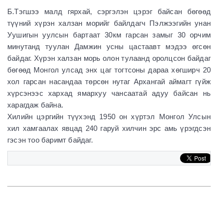
Б.Тэгшээ малд гярхай, сэргэлэн цэрэг байсан бөгөөд
түүний хүрэн халзан морийг байлдагч Пэлжээгийн унан
Уушигын уулсын бартаат 30км гарсан замыг 30 орчим
минутанд туулан Дамжин усны цастаавт мэдээ өгсөн
байдаг. Хүрэн халзан морь олон тулаанд оролцсон байдаг
бөгөөд Монгол улсад энх цаг тогтсоны дараа хөгширч 20
хол гарсан насандаа төрсөн нутаг Архангай аймагт гүйж
хүрсэнээс хархад ямархуу чансаатай адуу байсан нь
харагдаж байна.
Хилийн цэргийн түүхэнд 1950 он хүртэл Монгол Улсын
хил хамгаалах явцад 240 гаруй хилчин эрс амь үрэгдсэн
гэсэн тоо баримт байдаг.