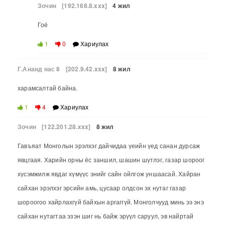
Зочин
[192.168.8.xxx]
4 жил
Гоё
1
0
Хариулах
Г.Ананд нас 8
[202.9.42.xxx]
8 жил
харамсалтай байна.
1
4
Хариулах
Зочин
[122.201.28.xxx]
8 жил
Гавъяат Монголын эрэлхэг дайчидаа үеийн үед санан дурсаж
явцгаая. Харийн орны ёс заншил, шашин шүтлэг, газар шороог
хүсэмжилж явдаг хүмүүс энийг сайн ойлгож уншаасай. Хайран
сайхан эрэлхэг эрсийн амь, цусаар олдсон эх нутаг газар
шороогоо хайрлахгүй байхын аргаггүй. Монголчууд минь ээ энэ
сайхан нутагтаа эзэн шиг нь байж эрүүл саруул, эв найртай