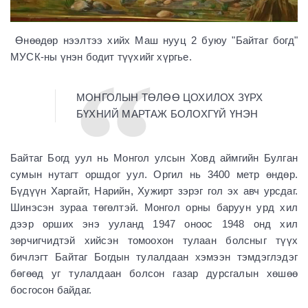
Өнөөдөр нээлтээ хийх Маш нууц 2 буюу "Байтаг богд"
МУСК-ны үнэн бодит түүхийг хүргье.
МОНГОЛЫН ТӨЛӨӨ ЦОХИЛОХ ЗҮРХ
БҮХНИЙ МАРТАЖ БОЛОХГҮЙ ҮНЭН
Байтаг Богд уул нь Монгол улсын Ховд аймгийн Булган
сумын нутагт оршдог уул. Оргил нь 3400 метр өндөр.
Бүдүүн Харгайт, Нарийн, Хужирт зэрэг гол эх авч урсдаг.
Шинэсэн зураа төгөлтэй. Монгол орны баруун урд хил
дээр орших энэ ууланд 1947 оноос 1948 онд хил
зөрчигчидтэй хийсэн томоохон тулаан болсныг түүх
бичлэгт Байтаг Богдын тулалдаан хэмээн тэмдэглэдэг
бөгөөд уг тулалдаан болсон газар дурсгалын хөшөө
босгосон байдаг.