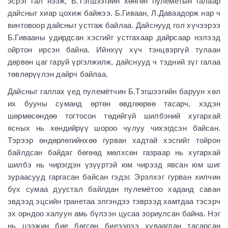
эсрэг гал нээж, Б.Тэгшээгийн хөнгөн пулемётын галаар
дайсныг хиар цохиж байжээ. Б.Гиваан, Л.Даваадорж нар ч
винтовоор дайсныг устгаж байлаа. Дайснууд гол хүчээрээ
Б.Гивааны удирдсан хэсгийг устгахаар дайрсаар нэлээд
ойртон ирсэн байна. Ийнхүү хүч тэнцвэргүй тулаан
дөрвөн цаг гаруй үргэлжилж, дайснууд ч тэдний зүг галаа
төвлөрүүлэн дайрч байлаа.
Дайсныг галлах үед пулемётчин Б.Тэгшээгийн баруун хөл
их бууны суманд өртөн өвдгөөрөө тасарч, хэдэн
шөрмөсөндөө тогтосон төдийгүй шилбэний хугархай
ясных нь хөндийрүү шороо чулуу чихэгдсэн байсан.
Тэрээр өндөрлөгийнхөө гурван хадтай хэсгийг тойрон
байлдсан байдаг бөгөөд мөлхсөн газраар нь хугархай
шилбэ нь чирэгдэн үзүүртэй юм чирээд явсан юм шиг
зураасууд гаргасан байсан гэдэг. Эрэлхэг гурван хилчин
бүх сумаа дуустал байлдан пулемётоо хаданд саван
эвдээд эцсийн гранетаа элгэндээ тэврээд хамтдаа тэсэрч
эх орндоо халуун амь бүлээн цусаа зориулсан байна. Нэг
нь цээжин бие бөгсөн биеээрээ хуваагдан тасарсан