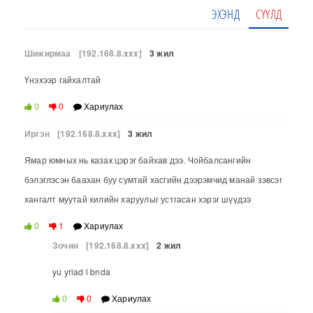
ЭХЭНД
СҮҮЛД
Шижирмаа
[192.168.8.xxx]
3 жил
Үнэхээр гайхалтай
0
0
Хариулах
Иргэн
[192.168.8.xxx]
3 жил
Ямар юмных нь казак цэрэг байхав дээ. Чойбалсангийн
бэлэглэсэн баахан буу сумтай хасгийн дээрэмчид манай зэвсэг
хангалт муутай хилийн харуулыг устгасан хэрэг шүүдээ
0
1
Хариулах
Зочин
[192.168.8.xxx]
2 жил
yu yriad l bnda
0
0
Хариулах