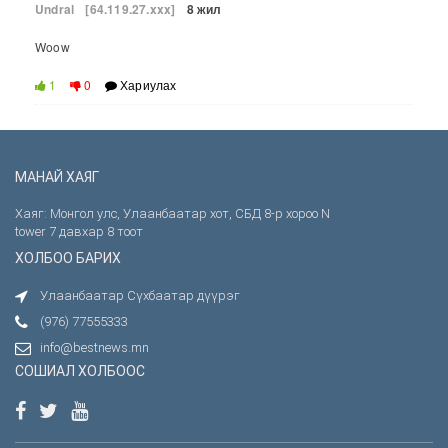
Undral
[64.119.27.xxx]
8 жил
Woow
1
0
Хариулах
МАНАЙ ХАЯГ
Хаяг: Монгол улс, Улаанбаатар хот, СБД 8-р хороо N
tower 7 давхар 8 тоот
ХОЛБОО БАРИХ
Улаанбаатар Сүхбаатар дүүрэг
(976) 77555333
info@bestnews.mn
СОШИАЛ ХОЛБООС