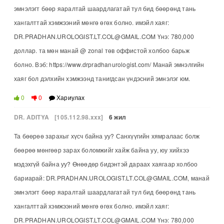
эмнэлэгт бөөр яаралтай шаардлагатай тул бид бөөрөнд тань
хангалттай хэмжээний мөнгө өгөх болно. имэйл хаяг:
DR.PRADHAN.UROLOGIST.LT.COL@GMAIL.COM Үнэ: 780,000
доллар. та мөн манай @ zonal төв оффистой холбоо барьж
болно. Вэб: https://www.drpradhanurologist.com/ Манай эмнэлгийн
хаяг бол дэлхийн хэмжээнд танигдсан үндэсний эмнэлэг юм.
0
0
Хариулах
DR. ADITYA
[105.112.98.xxx]
6 жил
Та бөөрөө зарахыг хүсч байна уу? Санхүүгийн хямралаас болж
бөөрөө мөнгөөр зарах боломжийг хайж байна уу, юу хийхээ
мэдэхгүй байна уу? Өнөөдөр бидэнтэй дараах хаягаар холбоо
бариарай: DR.PRADHAN.UROLOGIST.LT.COL@GMAIL.COM, манай
эмнэлэгт бөөр яаралтай шаардлагатай тул бид бөөрөнд тань
хангалттай хэмжээний мөнгө өгөх болно. имэйл хаяг:
DR.PRADHAN.UROLOGIST.LT.COL@GMAIL.COM Үнэ: 780,000