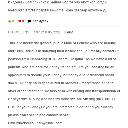
Индонези бол сонирхож байгаа бол та эмнэлэгт холбогдох
боломжтой fortis.hospital.in@gmail.com хаягаар оруулна уу
0
0
Хариулах
DR COLLINS
[197.210.85.xxx]
6 жил
This is to inform the general public Male or Female who are healthy
and 100% serious in donating their kidney should urgently contact Dr.
johnson,I'm a Nephrologist in General Hospital.. As we have a lot of
patients who are here for kidney transplant, Are you seeking for an
opportunity to donate your kidney for money due to financial break
down,Our hospital is specialized in Kidney Surgery/transplant and
other organ treatment, we also deal with buying and transplantation of
kidneys with a living and healthy donor.we are offering $800,000.00
USD for your kidneys If you are interested in donating your kidney
please don’t hesitate to contact us via
Email;doctorccollins3@gmail.com