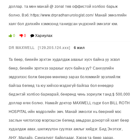
доллар. та мөн манай @ zonal төв оффистой холбоо барьж
болно. Вэб: https://www.drpradhanurologist.com/ Манай эмнэлгийн
хаяг бол дэлхийн хэмжээнд танигдсан үндэсний эмнэлэг юм.
0
0
Хариулах
DR MAXWELL
[129.205.124.xxx]
6 жил
Та бөөр, биеийн эрхтэн худалдаж авахыг хүсч байна уу эсвэл
бөөр, биеийн эрхтнээ зарахыг хүсч байна уу? Санхүүгийн
эвдрэлээс болж бөөрөө мөнгөөр зарах боломжийг эрэлхийлж
байгаа бөгөөд та юу хийхээ мэдэхгүй байгаа бол өнөөдөр
бидэнтэй холбоо бариарай, бөөрөнд чинь зориулж танд $ 500,000
доллар өгөх болно. Намайг доктор MAXWELL гэдэг бол BILL ROTH
HOSPITAL-ийн мэдрэлийн эмч. Манай эмнэлэг нь бөөрний мэс
заслын чиглэлээр мэргэшсэн бөгөөд амьдрах донортой хамт бөөр
худалдаж авах, шилжүүлэн суулгах ажлыг хийдэг. Бид Энэтхэг,
АНУ, Малайз, Сингапурт байрладаг. Хэрэв та бөөр зарах,