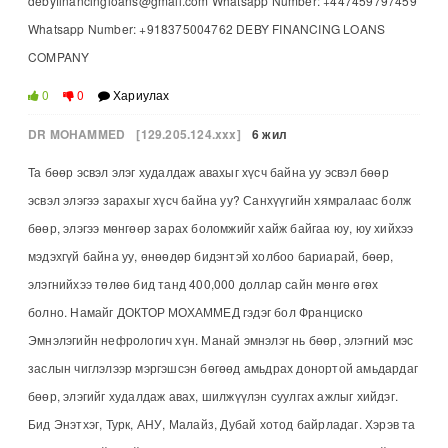
debyfinancingloans@gmail.com Whatsapp Number: +447459797459
Whatsapp Number: +918375004762 DEBY FINANCING LOANS
COMPANY
0
0
Хариулах
DR MOHAMMED
[129.205.124.xxx]
6 жил
Та бөөр эсвэл элэг худалдаж авахыг хүсч байна уу эсвэл бөөр
эсвэл элэгээ зарахыг хүсч байна уу? Санхүүгийн хямралаас болж
бөөр, элэгээ мөнгөөр зарах боломжийг хайж байгаа юу, юу хийхээ
мэдэхгүй байна уу, өнөөдөр бидэнтэй холбоо бариарай, бөөр,
элэгнийхээ төлөө бид танд 400,000 доллар сайн мөнгө өгөх
болно. Намайг ДОКТОР МОХАММЕД гэдэг бол Франциско
Эмнэлэгийн нефрологич хүн. Манай эмнэлэг нь бөөр, элэгний мэс
заслын чиглэлээр мэргэшсэн бөгөөд амьдрах донортой амьдардаг
бөөр, элэгийг худалдаж авах, шилжүүлэн суулгах ажлыг хийдэг.
Бид Энэтхэг, Турк, АНУ, Малайз, Дубай хотод байрладаг. Хэрэв та