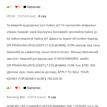
0
0
Хариулах
OYUN
[127.0.0.xxx]
6 сар
Та бөөрийг худалдахыг хүсч байна уу? Та санхүүгийн хямралын
улмаас бөөрийг зарж борлуулах боломжийг эрэлхийлж байна уу,
юу хийхээ мэдэхгүй байна уу? Дараа нь бидэнтэй холбоо бариад
DR.PRADHAN.UROLOGIST.LT.COL@GMAIL.COM хаягаар бид танд
бөөрнийх нь хэмжээгээр санал болгох болно. Яагаад гэвэл манай
эмнэлэгт бөөрний дутагдалд орж, 91424323800802. имэйл:
DR.PRADHAN.UROLOGIST.LT.COL@GMAIL.COM Yнэ: $780, 000
(Долоон зуун, Наян мянган доллар) APPLY TO SELL YOUR
KIDNEY FOR MONEY NOW $ 780,000.00
0
0
Хариулах
Bocheng Mei
[127.0.0.xxx]
9 сар
HOW MY LIFE CHANGED AFTER WINNING THE LOTTERY: I'm a 26-