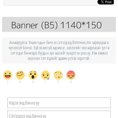
Анхааруулга: Уншигчдын бичсэн сэтгэгдэлд Bestnews.mn хариуцлага
хүлээхгүй болно. Зүй зохисгүй зарим үг, хэллэгийг хязгаарласан тул та
сэтгэгдэл бичихдээ бусдын эрх ашгийг хүндэтгэн үзнэ үү. Хэм хэмжээ
зөрчсөн сэтгэгдлийг админ устгах хэрэгтэй.
3
6
0
1
0
0