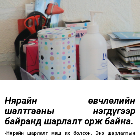
Нярайн өвчлөлийн
шалтгааны нэгдүгээр
байранд шарлалт орж байна.
-Нярайн шарлалт маш их болсон. Энэ шарлалтын