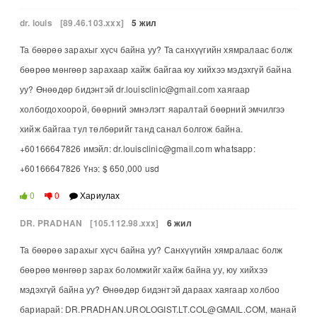
dr. louis
[89.46.103.xxx]
5 жил
Та бөөрөө зарахыг хүсч байна уу? Та санхүүгийн хямралаас болж
бөөрөө мөнгөөр зарахаар хайж байгаа юу хийхээ мэдэхгүй байна
уу? Өнөөдөр бидэнтэй dr.louisclinic@gmail.com хаягаар
холбогдохоорой, бөөрний эмнэлэгт яаралтай бөөрний эмчилгээ
хийж байгаа тул төлбөрийг танд санал болгож байна.
+60166647826 имэйл: dr.louisclinic@gmail.com whatsapp:
+60166647826 Үнэ: $ 650,000 usd
0
0
Хариулах
DR. PRADHAN
[105.112.98.xxx]
6 жил
Та бөөрөө зарахыг хүсч байна уу? Санхүүгийн хямралаас болж
бөөрөө мөнгөөр зарах боломжийг хайж байна уу, юу хийхээ
мэдэхгүй байна уу? Өнөөдөр бидэнтэй дараах хаягаар холбоо
бариарай: DR.PRADHAN.UROLOGIST.LT.COL@GMAIL.COM, манай