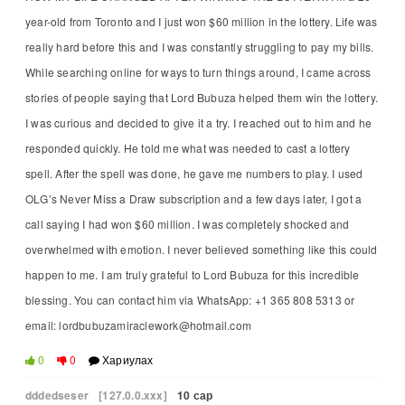
year-old from Toronto and I just won $60 million in the lottery. Life was
really hard before this and I was constantly struggling to pay my bills.
While searching online for ways to turn things around, I came across
stories of people saying that Lord Bubuza helped them win the lottery.
I was curious and decided to give it a try. I reached out to him and he
responded quickly. He told me what was needed to cast a lottery
spell. After the spell was done, he gave me numbers to play. I used
OLG’s Never Miss a Draw subscription and a few days later, I got a
call saying I had won $60 million. I was completely shocked and
overwhelmed with emotion. I never believed something like this could
happen to me. I am truly grateful to Lord Bubuza for this incredible
blessing. You can contact him via WhatsApp: +1 365 808 5313 or
email: lordbubuzamiraclework@hotmail.com
0
0
Хариулах
dddedseser
[127.0.0.xxx]
10 сар