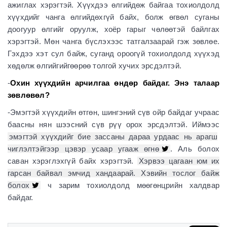
ажиглах хэрэгтэй. Хүүхдээ өлгийдөж байгаа тохиолдолд
хүүхдийг чанга өлгийдөхгүй байх, болж өгвөл суганы
доогуур өлгийг оруулж, хоёр гарыг чөлөөтэй байлгах
хэрэгтэй. Мөн чанга бүслэхээс татгалзаарай гэж зөвлөе.
Гэхдээ хэт сул байж, суганд ороогүй тохиолдолд хүүхэд
хөдөлж өлгийгийгөөрөө толгой хучих эрсдэлтэй.
-
Охин хүүхдийн арчилгаа өндөр байдаг. Энэ талаар
зөвлөвөл?
-Эмэгтэй хүүхдийн өтгөн, шингэний сүв ойр байдаг учраас
баасны нян шээсний сүв рүү орох эрсдэлтэй. Иймээс
эмэгтэй хүүхдийг бие зассаны дараа урдаас нь арагш
чиглэлтэйгээр цэвэр усаар угааж өгнө
. Аль болох
саван хэрэглэхгүй байх хэрэгтэй.
Хэрвээ цагаан юм их
гарсан байвал эмчид хандаарай. Хэвийн тослог байж
болох
ч зарим тохиолдолд мөөгөнцрийн халдвар
байдаг.