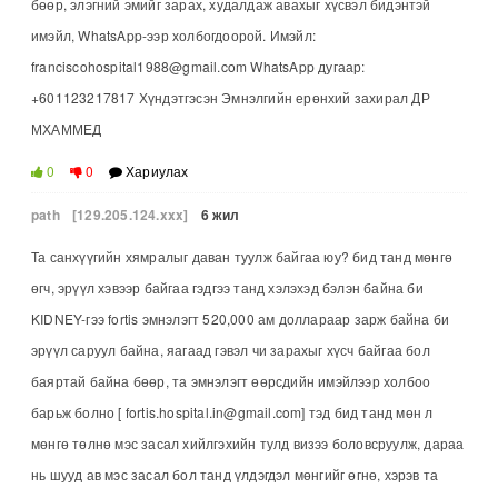
бөөр, элэгний эмийг зарах, худалдаж авахыг хүсвэл бидэнтэй
имэйл, WhatsApp-ээр холбогдоорой. Имэйл:
franciscohospital1988@gmail.com WhatsApp дугаар:
+601123217817 Хүндэтгэсэн Эмнэлгийн ерөнхий захирал ДР
МХАММЕД
0
0
Хариулах
path
[129.205.124.xxx]
6 жил
Та санхүүгийн хямралыг даван туулж байгаа юу? бид танд мөнгө
өгч, эрүүл хэвээр байгаа гэдгээ танд хэлэхэд бэлэн байна би
KIDNEY-гээ fortis эмнэлэгт 520,000 ам доллараар зарж байна би
эрүүл саруул байна, яагаад гэвэл чи зарахыг хүсч байгаа бол
баяртай байна бөөр, та эмнэлэгт өөрсдийн имэйлээр холбоо
барьж болно [ fortis.hospital.in@gmail.com] тэд бид танд мөн л
мөнгө төлнө мэс засал хийлгэхийн тулд визээ боловсруулж, дараа
нь шууд ав мэс засал бол танд үлдэгдэл мөнгийг өгнө, хэрэв та