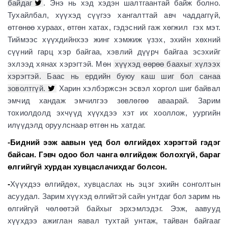
байдаг
. Энэ нь хэд хэдэн шалтгаантай байж болно.
Тухайлбал, хүүхэд сүүгээ хангалттай авч чаддаггүй,
өтгөнөө хураах, өтгөн хатах, гэдэсний гаж хөгжил гэх мэт.
Тиймээс хүүхдийнхээ жинг хэмжиж үзэх, эхийн хөхний
сүүний гарц хэр байгаа, хэвлий дүүрч байгаа эсэхийг
эхлээд хянах хэрэгтэй. Мөн
хүүхэд өөрөө баахыг хүлээх
хэрэгтэй. Баас нь ердийн буюу каш шиг бол санаа
зоволтгүй.
Харин хэлбэржсэн эсвэл хоргол шиг байвал
эмчид хандаж эмчилгээ зөвлөгөө аваарай. Зарим
тохиолдолд эхчүүд хүүхдээ хэт их хооллож, уургийн
илүүдэлд оруулснаар өтгөн нь хатдаг.
-Бидний ээж аавын үед бол өлгийдөх хэрэгтэй гэдэг
байсан. Гэвч одоо бол чанга өлгийдөж болохгүй, бараг
өлгийгүй хурдан хувцаслачихдаг болсон.
-
Хүүхдээ өлгийдөх, хувцаслах нь эцэг эхийн сонголтын
асуудал. Зарим хүүхэд өлгийтэй сайн унтдаг бол зарим нь
өлгийгүй чөлөөтэй байхыг эрхэмлэдэг. Ээж, аавууд
хүүхдээ ажиглан яавал тухтай унтаж, тайван байгааг