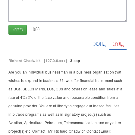
1000
ИЛГЭЭХ
ЭХЭНД
СҮҮЛД
Richard Chadwick
[127.0.0.xxx]
3 сар
Are you an individual businessman or a business organisation that
wishes to expand in business ??, we offer financial instrument such
as BGs, SBLCs,MTNs, LCs, CDs and others on lease and sales at a
rate of 4%+2% of the face value and reasonable condition from a
genuine provider. You are at liberty to engage our leased facilities
into trade programs as well as in signatory project(s) such as
Aviation, Agriculture, Petroleum, Telecommunication and any other
project(s) etc. Contact : Mr. Richard Chadwich Contact Email: