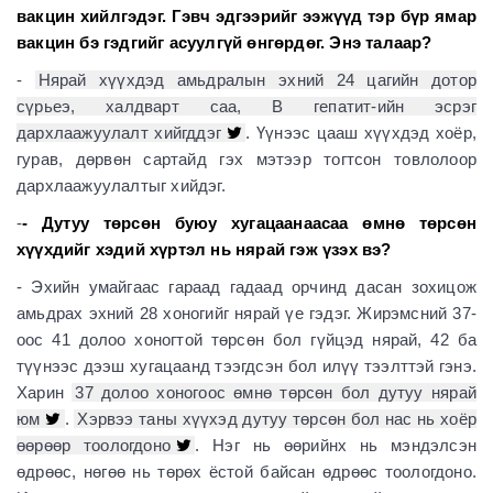
вакцин хийлгэдэг. Гэвч эдгээрийг ээжүүд тэр бүр ямар
вакцин бэ гэдгийг асуулгүй өнгөрдөг. Энэ талаар?
-
Нярай хүүхдэд амьдралын эхний 24 цагийн дотор
сүрьеэ, халдварт саа, В гепатит-ийн эсрэг
дархлаажуулалт хийгддэг
. Үүнээс цааш хүүхдэд хоёр,
гурав, дөрвөн сартайд гэх мэтээр тогтсон товлолоор
дархлаажуулалтыг хийдэг.
-
- Дутуу төрсөн буюу хугацаанаасаа өмнө төрсөн
хүүхдийг хэдий хүртэл нь нярай гэж үзэх вэ?
- Эхийн умайгаас гараад гадаад орчинд дасан зохицож
амьдрах эхний 28 хоногийг нярай үе гэдэг. Жирэмсний 37-
оос 41 долоо хоногтой төрсөн бол гүйцэд нярай, 42 ба
түүнээс дээш хугацаанд тээгдсэн бол илүү тээлттэй гэнэ.
Харин
37 долоо хоногоос өмнө төрсөн бол дутуу нярай
юм
.
Хэрвээ таны хүүхэд дутуу төрсөн бол нас нь хоёр
өөрөөр тоологдоно
. Нэг нь өөрийнх нь мэндэлсэн
өдрөөс, нөгөө нь төрөх ёстой байсан өдрөөс тоологдоно.