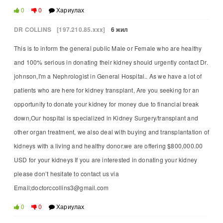
0
0
Хариулах
DR COLLINS
[197.210.85.xxx]
6 жил
This is to inform the general public Male or Female who are healthy
and 100% serious in donating their kidney should urgently contact Dr.
johnson,I'm a Nephrologist in General Hospital.. As we have a lot of
patients who are here for kidney transplant, Are you seeking for an
opportunity to donate your kidney for money due to financial break
down,Our hospital is specialized in Kidney Surgery/transplant and
other organ treatment, we also deal with buying and transplantation of
kidneys with a living and healthy donor.we are offering $800,000.00
USD for your kidneys If you are interested in donating your kidney
please don’t hesitate to contact us via
Email;doctorccollins3@gmail.com
0
0
Хариулах