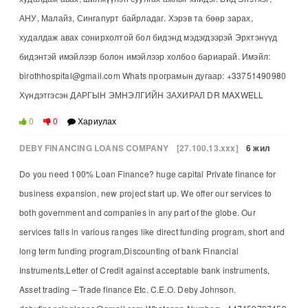
АНУ, Малайз, Сингапурт байрладаг. Хэрэв та бөөр зарах,
худалдаж авах сонирхолтой бол бидэнд мэдэгдээрэй Эрхтэнүүд
бидэнтэй имэйлээр болон имэйлээр холбоо бариарай. Имэйл:
birothhospital@gmail.com Whats програмын дугаар: +33751490980
Хүндэтгэсэн ДАРГЫН ЭМНЭЛГИЙН ЗАХИРАЛ DR MAXWELL
0
0
Хариулах
DEBY FINANCING LOANS COMPANY
[27.100.13.xxx]
6 жил
Do you need 100% Loan Finance? huge capital Private finance for
business expansion, new project start up. We offer our services to
both government and companies in any part of the globe. Our
services falls in various ranges like direct funding program, short and
long term funding program,Discounting of bank Financial
Instruments,Letter of Credit against acceptable bank instruments,
Asset trading – Trade finance Etc. C.E.O. Deby Johnson.