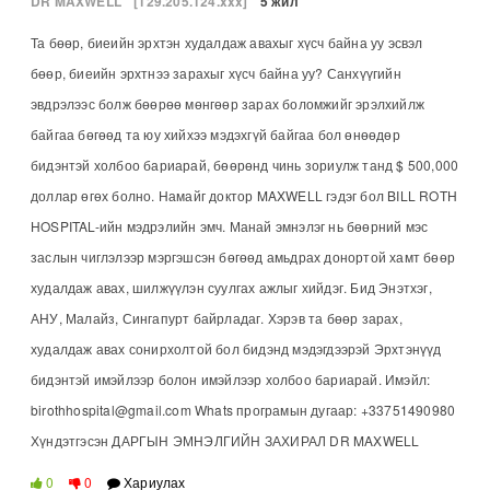
DR MAXWELL
[129.205.124.xxx]
5 жил
Та бөөр, биеийн эрхтэн худалдаж авахыг хүсч байна уу эсвэл
бөөр, биеийн эрхтнээ зарахыг хүсч байна уу? Санхүүгийн
эвдрэлээс болж бөөрөө мөнгөөр зарах боломжийг эрэлхийлж
байгаа бөгөөд та юу хийхээ мэдэхгүй байгаа бол өнөөдөр
бидэнтэй холбоо бариарай, бөөрөнд чинь зориулж танд $ 500,000
доллар өгөх болно. Намайг доктор MAXWELL гэдэг бол BILL ROTH
HOSPITAL-ийн мэдрэлийн эмч. Манай эмнэлэг нь бөөрний мэс
заслын чиглэлээр мэргэшсэн бөгөөд амьдрах донортой хамт бөөр
худалдаж авах, шилжүүлэн суулгах ажлыг хийдэг. Бид Энэтхэг,
АНУ, Малайз, Сингапурт байрладаг. Хэрэв та бөөр зарах,
худалдаж авах сонирхолтой бол бидэнд мэдэгдээрэй Эрхтэнүүд
бидэнтэй имэйлээр болон имэйлээр холбоо бариарай. Имэйл:
birothhospital@gmail.com Whats програмын дугаар: +33751490980
Хүндэтгэсэн ДАРГЫН ЭМНЭЛГИЙН ЗАХИРАЛ DR MAXWELL
0
0
Хариулах