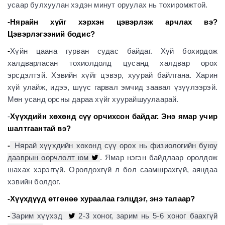
усаар булхуулан хэдэн минут оруулах нь тохиромжтой.
-Нярайн хүйг хэрхэн цэвэрлэж арчлах вэ?
Цэвэрлэгээний бодис?
-
Хүйн цаана гурван судас байдаг. Хүй бохирдож
халдварласан тохиолдолд цусанд халдвар орох
эрсдэлтэй. Хэвийн хүйг цэвэр, хуурай байлгана. Харин
хүй улайж, идээ, шүүс гарвал эмчид заавал үзүүлээрэй.
Мөн усанд орсны дараа хүйг хуурайшуулаарай.
-
Хүүхдийн хөхөнд сүү орчихсон байдаг. Энэ ямар учир
шалтгаантай вэ?
-
Нярай хүүхдийн хөхөнд сүү орох нь физиологийн буюу
дааврын өөрчлөлт юм
. Ямар нэгэн байдлаар оролдож
шахах хэрэггүй. Оролдохгүй л бол саамшрахгүй, аяндаа
хэвийн болдог.
-Хүүхдүүд өтгөнөө хураалаа гэлцдэг, энэ талаар?
-
Зарим хүүхэд
2-3 хоног, зарим нь 5-6 хоног баахгүй