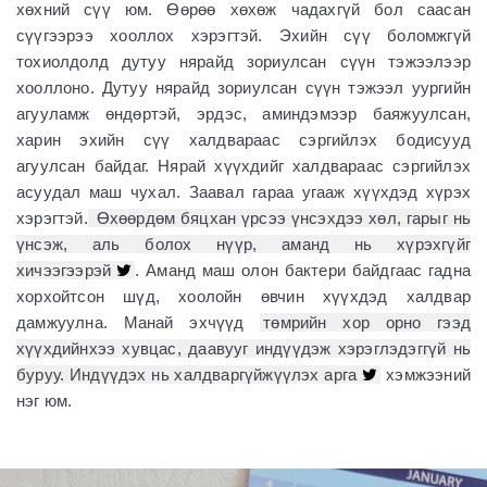
хөхний сүү юм. Өөрөө хөхөж чадахгүй бол саасан
сүүгээрээ хооллох хэрэгтэй. Эхийн сүү боломжгүй
тохиолдолд дутуу нярайд зориулсан сүүн тэжээлээр
хооллоно. Дутуу нярайд зориулсан сүүн тэжээл уургийн
агууламж өндөртэй, эрдэс, аминдэмээр баяжуулсан,
харин эхийн сүү халдвараас сэргийлэх бодисууд
агуулсан байдаг. Нярай хүүхдийг халдвараас сэргийлэх
асуудал маш чухал. Заавал гараа угааж хүүхдэд хүрэх
хэрэгтэй.
Өхөөрдөм бяцхан үрсээ үнсэхдээ хөл, гарыг нь
үнсэж, аль болох нүүр, аманд нь хүрэхгүйг
хичээгээрэй
. Аманд маш олон бактери байдгаас гадна
хорхойтсон шүд, хоолойн өвчин хүүхдэд халдвар
дамжуулна. Манай эхчүүд
төмрийн хор орно гээд
хүүхдийнхээ хувцас, даавууг индүүдэж хэрэглэдэггүй нь
буруу. Индүүдэх нь халдваргүйжүүлэх арга
хэмжээний
нэг юм.