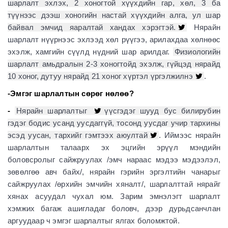
шарлалт эхлэх, 2 хоногтой хүүхдийн гар, хөл, 3 ба
түүнээс дээш хоногийн настай хүүхдийн алга, ул шар
байвал эмчид яаралтай хандах хэрэгтэй.
Нярайн
шарлалт нүүрнээс эхлээд хөл рүүгээ, арилахдаа хөлнөөс
эхэлж, хамгийн сүүлд нүдний шар арилдаг.
Физиологийн
шарлалт амьдралын 2-3 хоногтойд эхэлж, гүйцэд нярайд
10 хоног, дутуу нярайд 21 хоног хүртэл үргэлжилнэ
.
-Эмгэг шарлалтын сөрөг нөлөө?
-
Нярайн шарлалтыг
үүсгэдэг шууд бус билирубин
гэдэг бодис усанд уусдаггүй, тосонд уусдаг учир тархины
эсэд уусан, тархийг гэмтээх аюултай
. Иймээс нярайн
шарлалтын талаарх эх эцгийн эрүүл мэндийн
боловсролыг сайжруулах /эмч нараас мэдээ мэдээлэл,
зөвөлгөө авч байх/, нярайн гэрийн эргэлтийн чанарыг
сайжруулах /өрхийн эмчийн хяналт/, шарлалттай нярайг
хянах асуудал чухал юм. Зарим эмнэлэгт шарлалт
хэмжих багаж ашигладаг боловч, дээр дурьдсанчлан
аргуудаар ч эмгэг шарлалтыг ялгах боломжтой.