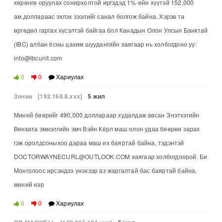
хөрөнгө оруулах сонирхолтой иргэдэд 1%-ийн хүүтэй 152,000
ам.доллараас эхлэх зээлийг санал болгож байна. Хэрэв та
өргөдөл гаргах хүсэлтэй байгаа бол Канадын Олон Улсын Банктай
(IBC) албан ёсны цахим шуудангийн хаягаар нь холбогдоно уу:
info@ibcunit.com
0
0
Хариулах
Зочин
[192.168.8.xxx]
5 жил
Миний бөөрийг 490,000 доллараар худалдаж авсан Энэтхэгийн
Венката эмнэлгийн эмч Вэйн Кёрл маш олон удаа бөөрөө зарах
гэж оролдсоныхоо дараа маш их баяртай байна, тэдэнтэй
DOCTORWAYNECURL@OUTLOOK.COM хаягаар холбогдоорой. Би
Монголоос ирсэндээ үнэхээр аз жаргалтай бас баяртай байна.
миний нэр
0
0
Хариулах