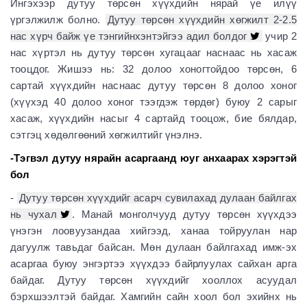
Ингэхээр дутуу төрсөн хүүхдийн нярай үе илүү
үргэлжилж болно.
Дутуу төрсөн хүүхдийн хөгжилт 2-2.5
нас хүрч байж үе тэнгийнхэнтэйгээ адил болдог
учир 2
нас хүртэл нь дутуу төрсөн хугацааг наснаас нь хасаж
тооцдог. Жишээ нь: 32 долоо хоногтойдоо төрсөн, 6
сартай хүүхдийн наснаас дутуу төрсөн 8 долоо хоног
(хүүхэд 40 долоо хоног тээгдэж төрдөг) буюу 2 сарыг
хасаж, хүүхдийн насыг 4 сартайд тооцож, бие бялдар,
сэтгэц хөдөлгөөний хөгжилтийг үнэлнэ.
-Тэгвэл дутуу нярайн асаргаанд юуг анхаарах хэрэгтэй
бол
-
Дутуу төрсөн хүүхдийг асарч сувилахад дулаан байлгах
нь чухал
. Манай монголчууд дутуу төрсөн хүүхдээ
үнэгэн лоовуузандаа хийгээд, ханаа тойруулан нар
дагуулж тавьдаг байсан. Мөн дулаан байлгахад имж-эх
асаргаа буюу энгэртээ хүүхдээ байрлуулах сайхан арга
байдаг. Дутуу төрсөн хүүхдийг хооллох асуудал
бэрхшээлтэй байдаг. Хамгийн сайн хоол бол эхийнх нь