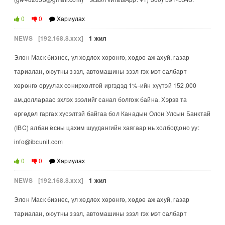
0
0
Хариулах
NEWS
[192.168.8.xxx]
1 жил
Элон Маск бизнес, үл хөдлөх хөрөнгө, хөдөө аж ахуй, газар
тариалан, оюутны зээл, автомашины зээл гэх мэт салбарт
хөрөнгө оруулах сонирхолтой иргэдэд 1%-ийн хүүтэй 152,000
ам.доллараас эхлэх зээлийг санал болгож байна. Хэрэв та
өргөдөл гаргах хүсэлтэй байгаа бол Канадын Олон Улсын Банктай
(IBC) албан ёсны цахим шуудангийн хаягаар нь холбогдоно уу:
info@ibcunit.com
0
0
Хариулах
NEWS
[192.168.8.xxx]
1 жил
Элон Маск бизнес, үл хөдлөх хөрөнгө, хөдөө аж ахуй, газар
тариалан, оюутны зээл, автомашины зээл гэх мэт салбарт