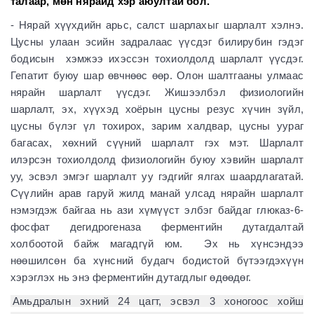
талаар, мөн нярайд хэр аюултай бол.
- Нярай хүүхдийн арьс, салст шарлахыг шарлалт хэлнэ.
Цусны улаан эсийн задралаас үүсдэг билирубин гэдэг
бодисын хэмжээ ихэссэн тохиолдолд шарлалт үүсдэг.
Гепатит буюу шар өвчнөөс өөр. Олон шалтгааны улмаас
нярайн шарлалт үүсдэг. Жишээлбэл физиологийн
шарлалт, эх, хүүхэд хоёрын цусны резус хүчин зүйл,
цусны бүлэг үл тохирох, зарим халдвар, цусны уураг
багасах, хөхний сүүний шарлалт гэх мэт. Шарлалт
илэрсэн тохиолдолд физиологийн буюу хэвийн шарлалт
уу, эсвэл эмгэг шарлалт уу гэдгийг ялгах шаардлагатай.
Сүүлийн арав гаруй жилд манай улсад нярайн шарлалт
нэмэгдэж байгаа нь ази хүмүүст элбэг байдаг глюказ-6-
фосфат дегидрогеназа ферментийн дутагдалтай
холбоотой байж магадгүй юм. Эх нь хүнсэндээ
нөөшилсөн ба хүнсний будагч бодистой бүтээгдэхүүн
хэрэглэх нь энэ ферментийн дутагдлыг өдөөдөг.
Амьдралын эхний 24 цагт, эсвэл 3 хоногоос хойш