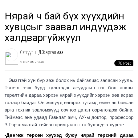
Нярай ч бай бүх хүүхдийн
хувцсыг заавал индүүдэж
халдваргүйжүүл
Сэтгүүлч:
Д.Жаргалмаа
9 жил
73740
Эмэгтэй хүн бүр ээж болох нь байгалиас заяасан хууль.
Тэгвэл ээж бүрд тулгардаг асуудлын нэг бол анхны
төрөлтийн дараа хэрхэн нярай хүүхдийг хэрхэн зөв асрах
талаар байдаг. Он жилүүд өнгөрөх тутамд өмнө нь байсан
арга техник зөвлөмжүүд орчноо даган өөрчлөгдөж байна.
Тиймээс энэ удаад Гавьяат эмч, АУ-ы доктор, профессор
З.Гэрэлмаатай хийсэн ярилцлагыг та бүхэндээ хүргэе.
-Дөнгөж төрсөн хүүхэд буюу нярай төрсний дараа