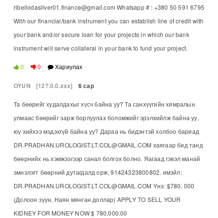
ribellodasilver01.finance@gmail.com Whatsapp # : +380 50 591 6795
With our financial/bank instrument you can establish line of credit with
your bank and/or secure loan for your projects in which our bank
instrument will serve collateral in your bank to fund your project.
0
0
Хариулах
OYUN
[127.0.0.xxx]
6 сар
Та бөөрийг худалдахыг хүсч байна уу? Та санхүүгийн хямралын
улмаас бөөрийг зарж борлуулах боломжийг эрэлхийлж байна уу,
юу хийхээ мэдэхгүй байна уу? Дараа нь бидэнтэй холбоо бариад
DR.PRADHAN.UROLOGIST.LT.COL@GMAIL.COM хаягаар бид танд
бөөрнийх нь хэмжээгээр санал болгох болно. Яагаад гэвэл манай
эмнэлэгт бөөрний дутагдалд орж, 91424323800802. имэйл:
DR.PRADHAN.UROLOGIST.LT.COL@GMAIL.COM Yнэ: $780, 000
(Долоон зуун, Наян мянган доллар) APPLY TO SELL YOUR
KIDNEY FOR MONEY NOW $ 780,000.00