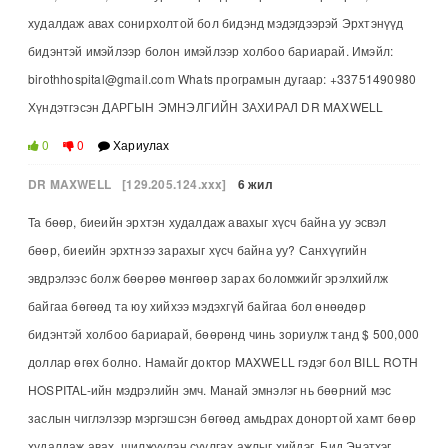
худалдаж авах сонирхолтой бол бидэнд мэдэгдээрэй Эрхтэнүүд
бидэнтэй имэйлээр болон имэйлээр холбоо бариарай. Имэйл:
birothhospital@gmail.com Whats програмын дугаар: +33751490980
Хүндэтгэсэн ДАРГЫН ЭМНЭЛГИЙН ЗАХИРАЛ DR MAXWELL
0
0
Хариулах
DR MAXWELL
[129.205.124.xxx]
6 жил
Та бөөр, биеийн эрхтэн худалдаж авахыг хүсч байна уу эсвэл
бөөр, биеийн эрхтнээ зарахыг хүсч байна уу? Санхүүгийн
эвдрэлээс болж бөөрөө мөнгөөр зарах боломжийг эрэлхийлж
байгаа бөгөөд та юу хийхээ мэдэхгүй байгаа бол өнөөдөр
бидэнтэй холбоо бариарай, бөөрөнд чинь зориулж танд $ 500,000
доллар өгөх болно. Намайг доктор MAXWELL гэдэг бол BILL ROTH
HOSPITAL-ийн мэдрэлийн эмч. Манай эмнэлэг нь бөөрний мэс
заслын чиглэлээр мэргэшсэн бөгөөд амьдрах донортой хамт бөөр
худалдаж авах, шилжүүлэн суулгах ажлыг хийдэг. Бид Энэтхэг,