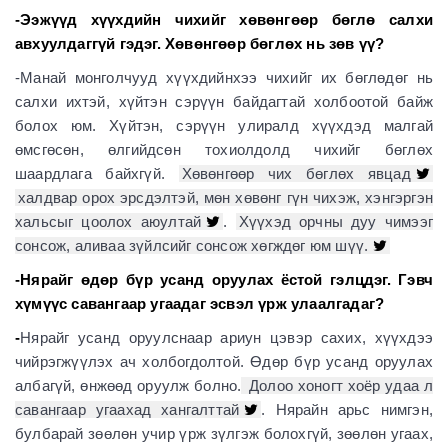
-Ээжүүд хүүхдийн чихийг хөвөнгөөр бөглө салхи
авхуулдаггүй гэдэг. Хөвөнгөөр бөглөх нь зөв үү?
-Манай монголчууд хүүхдийнхээ чихийг их бөглөдөг нь
салхи ихтэй, хүйтэн сэрүүн байдагтай холбоотой байж
болох юм. Хүйтэн, сэрүүн улиралд хүүхдэд малгай
өмсгөсөн, өлгийдсөн тохиолдолд чихийг бөглөх
шаардлага байхгүй.
Хөвөнгөөр чих бөглөх явцад
халдвар орох эрсдэлтэй, мөн хөвөнг гүн чихэж, хэнгэргэн
хальсыг цоолох аюултай
.
Хүүхэд орчны дуу чимээг
сонсож, аливаа зүйлсийг сонсож хөгждөг юм шүү.
-Нярайг өдөр бүр усанд оруулах ёстой гэлцдэг. Гэвч
хүмүүс савангаар угаадаг эсвэл үрж улаалгадаг?
-
Нярайг усанд оруулснаар ариун цэвэр сахих, хүүхдээ
чийрэгжүүлэх ач холбогдолтой. Өдөр бүр усанд оруулах
албагүй, өнжөөд оруулж болно.
Долоо хоногт хоёр удаа л
савангаар угаахад хангалттай
. Нярайн арьс нимгэн,
булбарай зөөлөн учир үрж зүлгэж болохгүй, зөөлөн угаах,