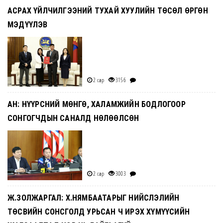
АСРАХ ҮЙЛЧИЛГЭЭНИЙ ТУХАЙ ХУУЛИЙН ТӨСӨЛ ӨРГӨН
МЭДҮҮЛЭВ
2 сар
3156
АН: НҮҮРСНИЙ МӨНГӨ, ХАЛАМЖИЙН БОДЛОГООР
СОНГОГЧДЫН САНАЛД НӨЛӨӨЛСӨН
2 сар
3003
Ж.ЗОЛЖАРГАЛ: Х.НЯМБААТАРЫГ НИЙСЛЭЛИЙН
ТӨСВИЙН СОНСГОЛД УРЬСАН Ч ИРЭХ ХҮМҮҮСИЙН