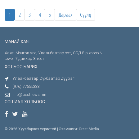
1
2
3
4
5
Дараах
Сүүлд
МАНАЙ ХАЯГ
Хаяг: Монгол улс, Улаанбаатар хот, СБД 8-р хороо N
tower 7 давхар 8 тоот
ХОЛБОО БАРИХ
Улаанбаатар Сүхбаатар дүүрэг
(976) 77555333
info@bestnews.mn
СОШИАЛ ХОЛБООС
© 2026 Хуулбарлах хориотой | Эзэмшигч: Great Media