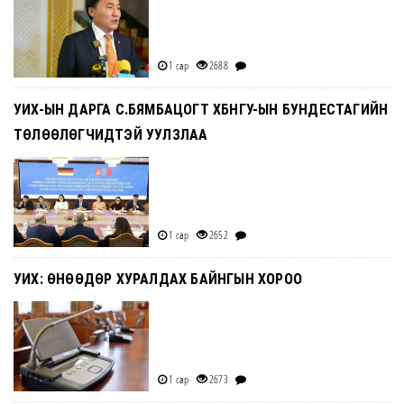
1 сар
2688
УИХ-ЫН ДАРГА С.БЯМБАЦОГТ ХБНГУ-ЫН БУНДЕСТАГИЙН
ТӨЛӨӨЛӨГЧИДТЭЙ УУЛЗЛАА
1 сар
2652
УИХ: ӨНӨӨДӨР ХУРАЛДАХ БАЙНГЫН ХОРОО
1 сар
2673