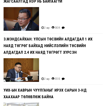
ЖАГСААЛТАД НЭР НЬ БАЙГААГҮЙ
2 сар
3634
З.МЭНДСАЙХАН: УЛСЫН ТӨСВИЙН АЛДАГДАЛ 1 ИХ
НАЯД ТӨГРӨГ БАЙХАД НИЙСЛЭЛИЙН ТӨСВИЙН
АЛДАГДАЛ 2.4 ИХ НАЯД ТӨГРӨГТ ХҮРСЭН
2 сар
3510
УИХ-ЫН ХАВРЫН ЧУУЛГАНЫГ ИРЭХ САРЫН 3-НД
ХААХААР ТӨЛӨВЛӨЖ БАЙНА