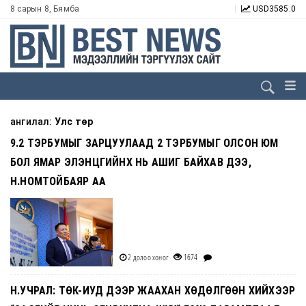
8 сарын 8, Бямба
USD
3585.0
ангилал:
Улс төр
9.2 ТЭРБУМЫГ ЗАРЦУУЛААД 2 ТЭРБУМЫГ ОЛСОН ЮМ
БОЛ ЯМАР ЭЛЭНЦГИЙНХ НЬ АШИГ БАЙХАВ ДЭЭ,
Н.НОМТОЙБАЯР АА
2 долоо хоног
1674
Н.УЧРАЛ: ТӨК-ИУД ДЭЭР ЖААХАН ХӨДӨЛГӨӨН ХИЙХЭЭР