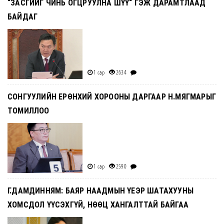
“ЗАСГИЙГ ЧИНЬ ОГЦРУУЛНА ШҮҮ“ ГЭЖ ДАРАМТЛААД
БАЙДАГ
1 сар
2634
СОНГУУЛИЙН ЕРӨНХИЙ ХОРООНЫ ДАРГААР Н.МЯГМАРЫГ
ТОМИЛЛОО
1 сар
2590
Г.ДАМДИННЯМ: БАЯР НААДМЫН ҮЕЭР ШАТАХУУНЫ
ХОМСДОЛ ҮҮСЭХГҮЙ, НӨӨЦ ХАНГАЛТТАЙ БАЙГАА