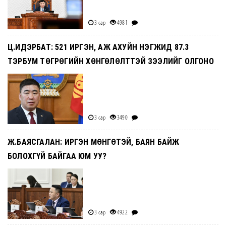
3 сар
4981
Ц.ИДЭРБАТ: 521 ИРГЭН, АЖ АХУЙН НЭГЖИД 87.3
ТЭРБУМ ТӨГРӨГИЙН ХӨНГӨЛӨЛТТЭЙ ЗЭЭЛИЙГ ОЛГОНО
3 сар
3490
Ж.БАЯСГАЛАН: ИРГЭН МӨНГӨТЭЙ, БАЯН БАЙЖ
БОЛОХГҮЙ БАЙГАА ЮМ УУ?
3 сар
4922