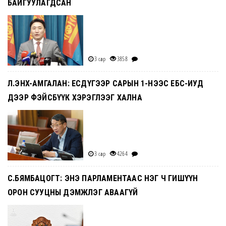
БАЙГУУЛАГДСАН
3 сар
3858
Л.ЭНХ-АМГАЛАН: ЕСДҮГЭЭР САРЫН 1-НЭЭС ЕБС-ИУД
ДЭЭР ФЭЙСБҮҮК ХЭРЭГЛЭЭГ ХАЛНА
3 сар
4264
С.БЯМБАЦОГТ: ЭНЭ ПАРЛАМЕНТААС НЭГ Ч ГИШҮҮН
ОРОН СУУЦНЫ ДЭМЖЛЭГ АВААГҮЙ