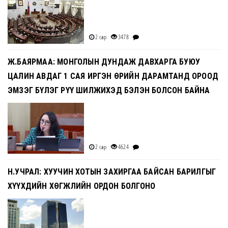
2 сар
3478
Ж.БАЯРМАА: МОНГОЛЫН ДУНДАЖ ДАВХАРГА БУЮУ
ЦАЛИН АВДАГ 1 САЯ ИРГЭН ӨРИЙН ДАРАМТАНД ОРООД
ЭМЗЭГ БҮЛЭГ РҮҮ ШИЛЖИХЭД БЭЛЭН БОЛСОН БАЙНА
2 сар
4624
Н.УЧРАЛ: ХУУЧИН ХОТЫН ЗАХИРГАА БАЙСАН БАРИЛГЫГ
ХҮҮХДИЙН ХӨГЖЛИЙН ОРДОН БОЛГОНО