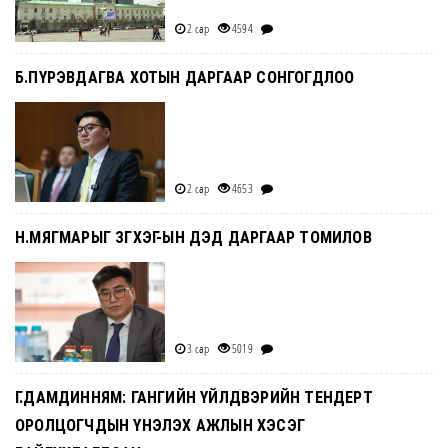
2 сар
4594
Б.ПҮРЭВДАГВА ХОТЫН ДАРГААР СОНГОГДЛОО
2 сар
4653
Н.МЯГМАРЫГ ЗГХЭГ-ЫН ДЭД ДАРГААР ТОМИЛОВ
3 сар
5019
Г.ДАМДИННЯМ: ГАНГИЙН ҮЙЛДВЭРИЙН ТЕНДЕРТ
ОРОЛЦОГЧДЫН ҮНЭЛЭХ АЖЛЫН ХЭСЭГ