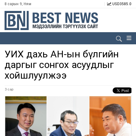
8 сарын 9, Ням
USD
3585.0
УИХ дахь АН-ын бүлгийн
даргыг сонгох асуудлыг
хойшлуулжээ
3 сар