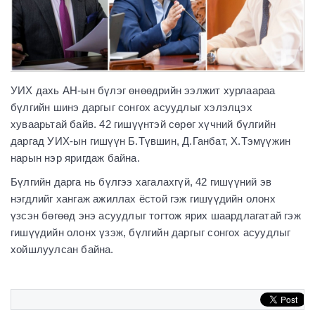
УИХ дахь АН-ын бүлэг өнөөдрийн ээлжит хурлаараа
бүлгийн шинэ даргыг сонгох асуудлыг хэлэлцэх
хуваарьтай байв. 42 гишүүнтэй сөрөг хүчний бүлгийн
даргад УИХ-ын гишүүн Б.Түвшин, Д.Ганбат, Х.Тэмүүжин
нарын нэр яригдаж байна.
Бүлгийн дарга нь бүлгээ хагалахгүй, 42 гишүүний эв
нэгдлийг хангаж ажиллах ёстой гэж гишүүдийн олонх
үзсэн бөгөөд энэ асуудлыг тогтож ярих шаардлагатай гэж
гишүүдийн олонх үзэж, бүлгийн даргыг сонгох асуудлыг
хойшлуулсан байна.