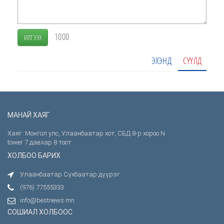
1000
ИЛГЭЭХ
ЭХЭНД
СҮҮЛД
МАНАЙ ХАЯГ
Хаяг: Монгол улс, Улаанбаатар хот, СБД 8-р хороо N
tower 7 давхар 8 тоот
ХОЛБОО БАРИХ
Улаанбаатар Сүхбаатар дүүрэг
(976) 77555333
info@bestnews.mn
СОШИАЛ ХОЛБООС