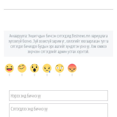
Анхааруулга: Уншигчдын бичсэн сэтгэгдэлд Bestnews.mn хариуцлага
хүлээхгүй болно. Зүй зохисгүй зарим үг, хэллэгийг хязгаарласан тул та
сэтгэгдэл бичихдээ бусдын эрх ашгийг хүндэтгэн үзнэ үү. Хэм хэмжээ
зөрчсөн сэтгэгдлийг админ устгах хэрэгтэй.
0
0
0
0
0
0