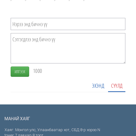
1000
ИЛГЭЭХ
ЭХЭНД
СҮҮЛД
МАНАЙ ХАЯГ
Хаяг: Монгол улс, Улаанбаатар хот, СБД 8-р хороо N
tower 7 давхар 8 тоот