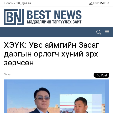
8 сарын 10, Даваа
USD
3585.0
ХЭҮК: Увс аймгийн Засаг
даргын орлогч хүний эрх
зөрчсөн
3 сар