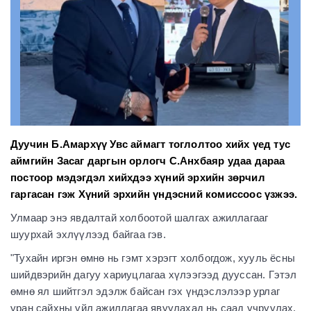
Дуучин Б.Амархүү Увс аймагт тоглолтоо хийх үед тус
аймгийн Засаг даргын орлогч С.Анхбаяр удаа дараа
постоор мэдэгдэл хийхдээ хүний эрхийн зөрчил
гаргасан гэж Хүний эрхийн үндэсний комиссоос үзжээ.
Улмаар энэ явдалтай холбоотой шалгах ажиллагааг
шуурхай эхлүүлээд байгаа гэв.
"Тухайн иргэн өмнө нь гэмт хэрэгт холбогдож, хууль ёсны
шийдвэрийн дагуу хариуцлагаа хүлээгээд дууссан. Гэтэл
өмнө ял шийтгэл эдэлж байсан гэх үндэслэлээр урлаг
уран сайхны үйл ажиллагаа явуулахад нь саад учруулах,