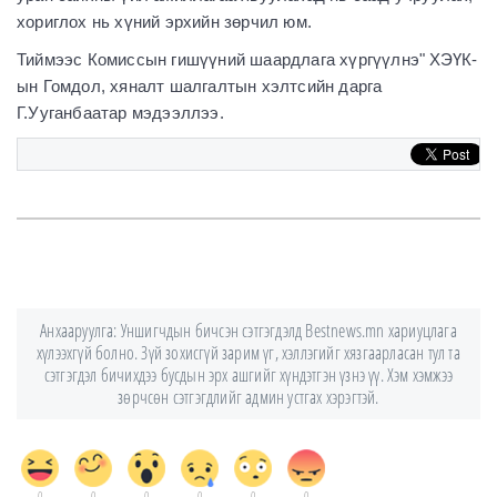
хориглох нь хүний эрхийн зөрчил юм.
Тиймээс Комиссын гишүүний шаардлага хүргүүлнэ" ХЭҮК-
ын Гомдол, хяналт шалгалтын хэлтсийн дарга
Г.Ууганбаатар мэдээллээ.
Анхааруулга: Уншигчдын бичсэн сэтгэгдэлд Bestnews.mn хариуцлага
хүлээхгүй болно. Зүй зохисгүй зарим үг, хэллэгийг хязгаарласан тул та
сэтгэгдэл бичихдээ бусдын эрх ашгийг хүндэтгэн үзнэ үү. Хэм хэмжээ
зөрчсөн сэтгэгдлийг админ устгах хэрэгтэй.
0
0
0
0
0
0