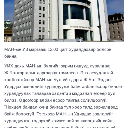
МАН-ын УЗ маргааш 12.00 цагт хуралдахаар болсон
байна.
УИХ дахь МАН-ын бүлгийн зарим гишүүд хуралдаж
Ж.Батжаргалыг даргаараа томилсон. Энэ асуудалтай
холбоотойгоор МАН-ын Бүлгийн дарга Ж.Бат-Эрдэнэ
Удирдах зөвлөлийг хуралдуулж байж албан ёсоор бүлгээ
хуралдуулах талаараа хэдэнтэй мэдээлэл өгсөөр буй
билээ. Одоогоор албан ёсоор тамгаа солилцоогүй.
"Нөхцөл байдал хүнд байгаа тул хоёр талд зөрчилдөөд
байж болохгүй. Тэгэхээр МАН-ын Удирдах зөвлөлийг
хуралдуулж, тодорхой хэмжээний зөвшилцлийг хийж,
шийдвэрийг гаргахаар төлөвлөж байна" гэх мэдээллийг