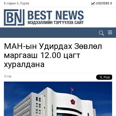
8 сарын 6, Пүрэв
USD
3585.0
МАН-ын Удирдах Зөвлөл
маргааш 12.00 цагт
хуралдана
9 сар