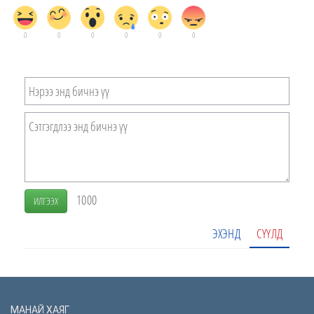
0
0
0
0
0
0
1000
ИЛГЭЭХ
ЭХЭНД
СҮҮЛД
МАНАЙ ХАЯГ