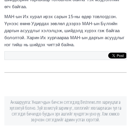
өгч байгаа.
МАН-ын Их хурал ирэх сарын 15-ны өдөр товлогдсон.
Үүнээс өмнө Удирдах зөвлөл дээрээ МАН-ын Бүлгийн
даргын асуудлыг хэлэлцэж, шийдэлд хүрэх гэж байгаа
бололтой. Харин Их хурлаараа МАН-ын даргын асуудлыг
нэг тийш нь шийдэх чигтэй байна.
Анхааруулга: Уншигчдын бичсэн сэтгэгдэлд Bestnews.mn хариуцлага
хүлээхгүй болно. Зүй зохисгүй зарим үг, хэллэгийг хязгаарласан тул та
сэтгэгдэл бичихдээ бусдын эрх ашгийг хүндэтгэн үзнэ үү. Хэм хэмжээ
зөрчсөн сэтгэгдлийг админ устгах хэрэгтэй.