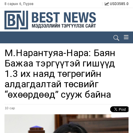
8 сарын 6, Пүрэв
USD
3585.0
М.Нарантуяа-Нара: Баян
Бажаа тэргүүтэй гишүүд
1.3 их наяд төгрөгийн
алдагдалтай төсвийг
“өхөөрдөөд” сууж байна
10 сар