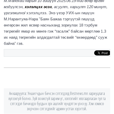
М.Мандхай нарын
10
гишүүн 202
5
.
06
.
19
-н
ий
өдөр өргөн
мэдүүлсэн,
хэлэлцэх эсэх
, асуулт, хариулт 120 минут,
үргэлжилнэ
/ хэлэлцлээ. Энэ үеэр УИХ-ын гишүүн
М.Нарантуяа-Нара "Баян Бажаа тэргүүтэй гишүүд
өнгөрсөн жил өсвөр насныханд зориулах 18 тэрбум
төгрөгийг ямар их мөнгө гэж “гасалж” байсан мөртлөө 1.3
их наяд төгрөгийн алдагдалтай төсвийг “өхөөрдөөд” сууж
байна" гэв.
Анхааруулга: Уншигчдын бичсэн сэтгэгдэлд Bestnews.mn хариуцлага
хүлээхгүй болно. Зүй зохисгүй зарим үг, хэллэгийг хязгаарласан тул та
сэтгэгдэл бичихдээ бусдын эрх ашгийг хүндэтгэн үзнэ үү. Хэм хэмжээ
зөрчсөн сэтгэгдлийг админ устгах хэрэгтэй.