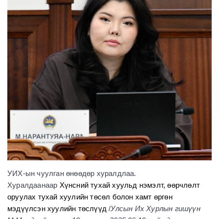
УИХ-ын чуулган өнөөдөр хуралдлаа.
Хуралдаанаар
Хүнсний тухай хуульд нэмэлт, өөрчлөлт
оруулах тухай хуулийн төсөл болон хамт өргөн
мэдүүлсэн хуулийн төслүүд
/
Улсын Их Хурлын гишүүн