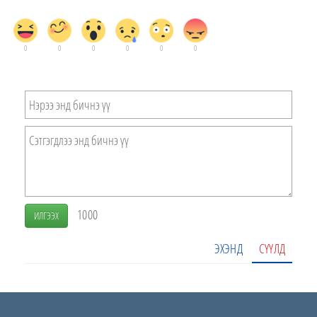
0
0
0
0
0
0
1000
ИЛГЭЭХ
ЭХЭНД
СҮҮЛД