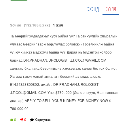
ЭХЭНД
СҮҮЛД
Зочин
[192.168.8.xxx]
1 жил
Та бөөрийг худалдахыг хүсч байна уу? Та санхүүгийн хямралын
улмаас бөөрийг зарж борлуулах боломжийг эрэлхийлж байна
уу, юу хийхээ мэдэхгүй байна уу? Дараа нь бидэнтэй холбоо
бариад DR.PRADHAN.UROLOGIST .LT.COL@GMAIL.COM
хаягаар бид танд бөөрнийх нь хэмжээгээр санал болгох болно.
Яагаад гэвэл манай эмнэлэгт бөөрний дутагдалд орж,
91424323800802. имэйл: DR.PRADHAN.UROLOGIST
.LT.COL@GMAIL.COM Yнэ: $780, 000 (Долоон зуун, Наян мянган
доллар) APPLY TO SELL YOUR KIDNEY FOR MONEY NOW $
780,000.00
0
0
Хариулах