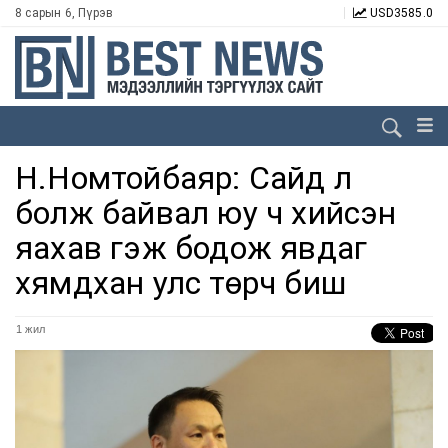
8 сарын 6, Пүрэв
USD
3585.0
Н.Номтойбаяр: Сайд л
болж байвал юу ч хийсэн
яахав гэж бодож явдаг
хямдхан улс төрч биш
1 жил