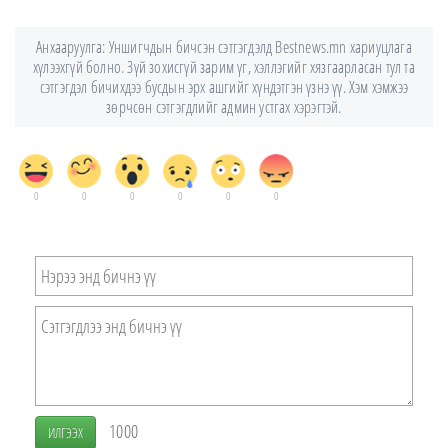
Анхааруулга: Уншигчдын бичсэн сэтгэгдэлд Bestnews.mn хариуцлага
хүлээхгүй болно. Зүй зохисгүй зарим үг, хэллэгийг хязгаарласан тул та
сэтгэгдэл бичихдээ бусдын эрх ашгийг хүндэтгэн үзнэ үү. Хэм хэмжээ
зөрчсөн сэтгэгдлийг админ устгах хэрэгтэй.
0
0
0
0
0
0
1000
ИЛГЭЭХ