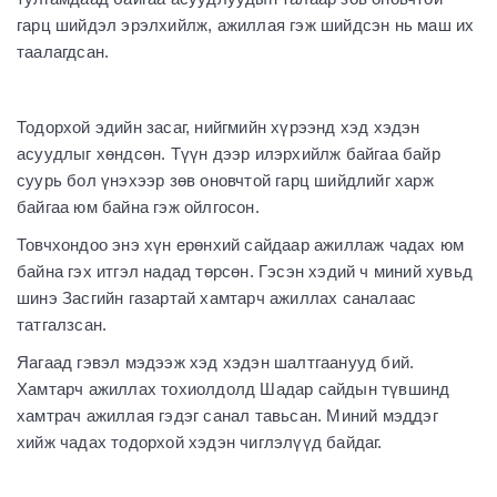
гарц шийдэл эрэлхийлж, ажиллая гэж шийдсэн нь маш их
таалагдсан.
Тодорхой эдийн засаг, нийгмийн хүрээнд хэд хэдэн
асуудлыг хөндсөн. Түүн дээр илэрхийлж байгаа байр
суурь бол үнэхээр зөв оновчтой гарц шийдлийг харж
байгаа юм байна гэж ойлгосон.
Товчхондоо энэ хүн ерөнхий сайдаар ажиллаж чадах юм
байна гэх итгэл надад төрсөн. Гэсэн хэдий ч миний хувьд
шинэ Засгийн газартай хамтарч ажиллах саналаас
татгалзсан.
Яагаад гэвэл мэдээж хэд хэдэн шалтгаанууд бий.
Хамтарч ажиллах тохиолдолд Шадар сайдын түвшинд
хамтрач ажиллая гэдэг санал тавьсан. Миний мэддэг
хийж чадах тодорхой хэдэн чиглэлүүд байдаг.