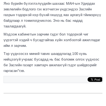
Янз бүрийн бүлэглэлүүдийн шахаас МАН-ын Удирдах
зөвлөлийн бодлого гэх мэтчилэн үндсэндээ Засгийн
газрын тодорхой нэр бүхий гишүүд яах аргагүй тйимэрхүү
байдлаар л томилогдчихлоо. Энэ нь бас надад
таалагдаагүй.
Мэдээж кабинетын зарчим гэдэг бол тодорхой чиг
үүрэгтэй хэдий ч бусадтайгаа хүйн холбоотой ажилладаг
ийм л зарчим.
Тэр үүднээсээ миний тавих шаардлагад 100 хувь
нийцээгүй учраас бусадад нь бас боломж олгох үүднээс
би Засгийн газарт хамтарч ажилахгүй гэдэг шийдвэрийг
гаргасан”гэв.