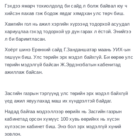
Гэхдээ ямарч тохиолдолд би сайд л болж байвал юу ч
хийсэн яахав гэж бодож явдаг хямдхан улс төрч биш.
Хамгийн гол нь ажил хэргийн хүрээнд тодорхой асуудал
хариуцлаа гэхэд тодорхой үр дүн гарах л ёстой. Энийгээ
л би баримтласан.
Хоёрт шинэ Ерөнхий сайд Г.Занданшатар маань УИХ-ын
гишүүн биш. Улс төрийн эрх мэдэл байхгүй. Би өөрөө улс
төрийн мэдэлгүй байсан Ж.Эрдэнэбатын кабенитад
ажиллаж байсан.
Засгийн газрын тэргүүнд улс төрийн эрх мэдэл байхгүй
үед ажил явуулахад маш их хүндрэлтэй байдаг.
Надад байгаа мэдээллээр өөрийх нь Засгийн газрын
кабинетад орсон хүмүүс 100 хувь өөрийнх нь хүсэн
хүлээсэн кабинет биш. Энэ бол эрх мэдэлгүй хүний
зовлон.