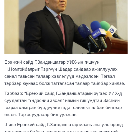
Ерөнхий сайд Г.Занданшатар УИХ-ын гишүүн
Н.Номтойбаярыг Тэргүүн Шадар сайдаар ажиллуулах
санал тавьсан талаар хэвлэлүүд мэдээлсэн. Тэгвэл
тэрбээр юунаас болж татгалзсан талаар тайлбар хийлээ.
Тэрбээр: “Ерөнхий сайд Г.Занданшатарын зүгээс УИХ-д
суудалтай “Үндэсний эвсэл” намын гишүүдтэй Засгийн
газраа хамтран бүрдүүлье гэдэг саналыг албан бичгээр
өгсөн. Тэр асуудлаар бид уулзсан.
Шинэ Ерөнхий сайд Г.Занданшатар маань энэ улс оронд
тулгамдаад байгаа асуудлуудын талаар зөв оновчтой