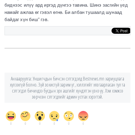
биднээс илүү ард иргэд дүнгээ тавина. Шинэ засгийн үед
намайг ажлаа өг гэвэл өгнө. Би албан тушаалд шунаад
байдаг хүн биш" гэв.
Анхааруулга: Уншигчдын бичсэн сэтгэгдэлд Bestnews.mn хариуцлага
хүлээхгүй болно. Зүй зохисгүй зарим үг, хэллэгийг хязгаарласан тул та
сэтгэгдэл бичихдээ бусдын эрх ашгийг хүндэтгэн үзнэ үү. Хэм хэмжээ
зөрчсөн сэтгэгдлийг админ устгах хэрэгтэй.
0
0
0
0
0
0