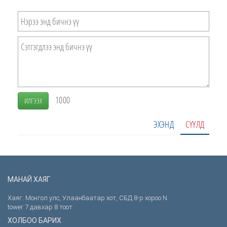
1000
ИЛГЭЭХ
ЭХЭНД
СҮҮЛД
МАНАЙ ХАЯГ
Хаяг: Монгол улс, Улаанбаатар хот, СБД 8-р хороо N
tower 7 давхар 8 тоот
ХОЛБОО БАРИХ