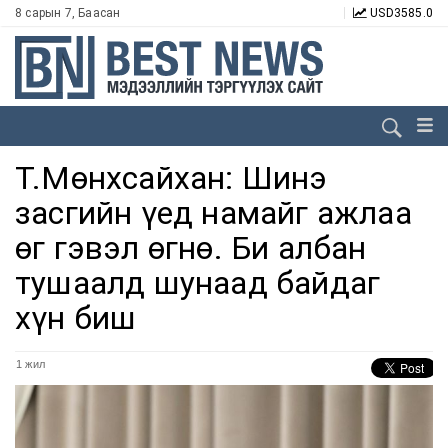
8 сарын 7, Баасан
USD
3585.0
Т.Мөнхсайхан: Шинэ
засгийн үед намайг ажлаа
өг гэвэл өгнө. Би албан
тушаалд шунаад байдаг
хүн биш
1 жил