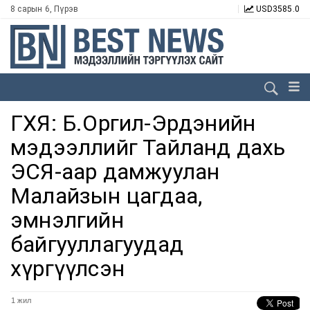
8 сарын 6, Пүрэв
USD
3585.0
ГХЯ: Б.Оргил-Эрдэнийн
мэдээллийг Тайланд дахь
ЭСЯ-аар дамжуулан
Малайзын цагдаа,
эмнэлгийн
байгууллагуудад
хүргүүлсэн
1 жил