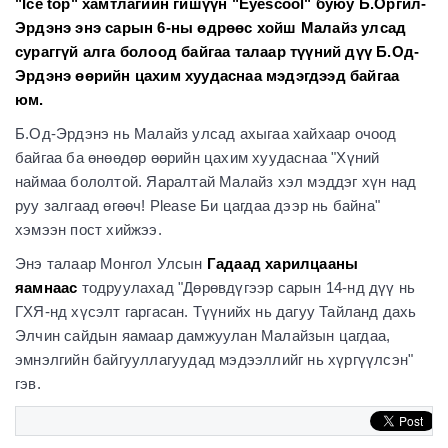
"Ice top" хамтлагийн гишүүн "Eyescool" буюу Б.Оргил-
Эрдэнэ энэ сарын 6-ны өдрөөс хойш Малайз улсад
сураггүй алга болоод байгаа талаар түүний дүү Б.Од-
Эрдэнэ өөрийн цахим хуудаснаа мэдэгдээд байгаа
юм.
Б.Од-Эрдэнэ нь Малайз улсад ахыгаа хайхаар очоод
байгаа ба өнөөдөр өөрийн цахим хуудаснаа "Хүний
наймаа бололтой. Яаралтай Малайз хэл мэддэг хүн над
руу залгаад өгөөч! Please Би цагдаа дээр нь байна"
хэмээн пост хийжээ.
Энэ талаар Монгол Улсын
Гадаад харилцааны
яамнаас
тодруулахад "Дөрөвдүгээр сарын 14-нд дүү нь
ГХЯ-нд хүсэлт гаргасан. Түүнийх нь дагуу Тайланд дахь
Элчин сайдын яамаар дамжуулан Малайзын цагдаа,
эмнэлгийн байгууллагуудад мэдээллийг нь хүргүүлсэн"
гэв.