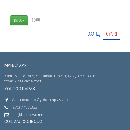
1000
ИЛГЭЭХ
ЭХЭНД
СҮҮЛД
МАНАЙ ХАЯГ
Хаяг: Монгол улс, Улаанбаатар хот, СБД 8-р хороо N
tower 7 давхар 8 тоот
ХОЛБОО БАРИХ
Улаанбаатар Сүхбаатар дүүрэг
(976) 77555333
info@bestnews.mn
СОШИАЛ ХОЛБООС