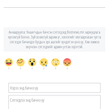
Анхааруулга: Уншигчдын бичсэн сэтгэгдэлд Bestnews.mn хариуцлага
хүлээхгүй болно. Зүй зохисгүй зарим үг, хэллэгийг хязгаарласан тул та
сэтгэгдэл бичихдээ бусдын эрх ашгийг хүндэтгэн үзнэ үү. Хэм хэмжээ
зөрчсөн сэтгэгдлийг админ устгах хэрэгтэй.
0
0
0
0
0
0