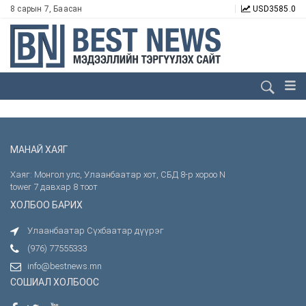
8 сарын 7, Баасан
USD
3585.0
МАНАЙ ХАЯГ
Хаяг: Монгол улс, Улаанбаатар хот, СБД 8-р хороо N
tower 7 давхар 8 тоот
ХОЛБОО БАРИХ
Улаанбаатар Сүхбаатар дүүрэг
(976) 77555333
info@bestnews.mn
СОШИАЛ ХОЛБООС