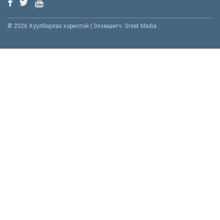
© 2026 Хуулбарлах хориотой | Эзэмшигч: Great Media