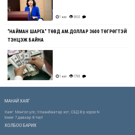
1 жил
3650
“НАЙМАН ШАРГА“ ТӨВД АМ.ДОЛЛАР 3600 ТӨГРӨГТЭЙ
ТЭНЦЭЖ БАЙНА
1 жил
1798
МАНАЙ ХАЯГ
Хаяг: Монгол улс, Улаанбаатар хот, СБД 8-р хороо N
tower 7 давхар 8 тоот
ХОЛБОО БАРИХ