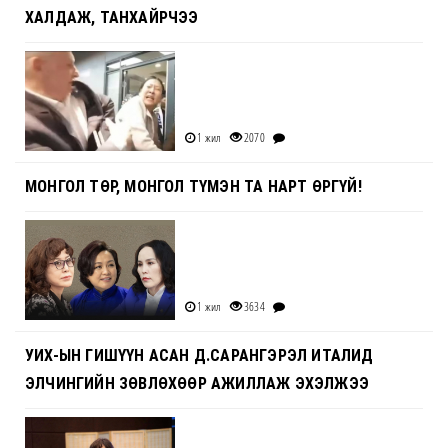
ХАЛДАЖ, ТАНХАЙРЧЭЭ
1 жил
2070
МОНГОЛ ТӨР, МОНГОЛ ТҮМЭН ТА НАРТ ӨРГҮЙ!
1 жил
3634
УИХ-ЫН ГИШҮҮН АСАН Д.САРАНГЭРЭЛ ИТАЛИД
ЭЛЧИНГИЙН ЗӨВЛӨХӨӨР АЖИЛЛАЖ ЭХЭЛЖЭЭ