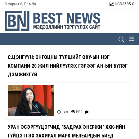
8 сарын 8, Бямба
USD
3585.0
С.ЦЭНГҮҮН: ОНГОЦНЫ ТҮЛШИЙГ ОХУ-ЫН НЭГ
КОМПАНИ 20 ЖИЛ НИЙЛҮҮЛЭХ ГЭРЭЭГ АН-ЫН БҮЛЭГ
ДЭМЖИХГҮЙ
1 жил
1935
УРАН ЭСЭРГҮҮЦЭГЧИД “БАДРАХ ЭНЕРЖИ“ ХХК-ИЙН
ГҮЙЦЭТГЭХ ЗАХИРАЛ МАРК МЕЛЕАРДЫН БИЕД