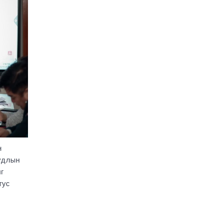
Бундестагийн
төлөөлөгчидтэй
уулзлаа
2690
1 сар
Энэ наадмаар 1024
бөх барилдуулах
саналыг Бөхийн салбар
хороонд хүргүүлжээ
2722
1 сар
УИХ: Өнөөдөр
хуралдах байнгын
хороо
2709
1 сар
н
О.Хонгор: Иргэний
уудлын
хяналт хэдий чинээ
г
сайн байна, төдий
чинээ иргэдийн төлсөн
тус
татвар хяналттай байна
3809
1 сар