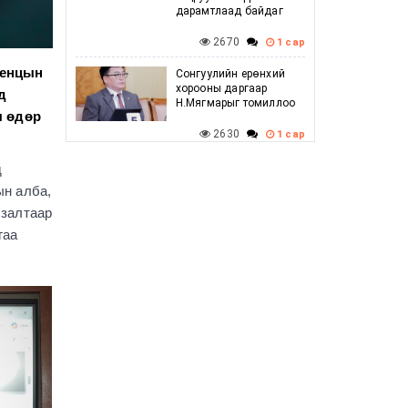
дарамтлаад байдаг
2670
1 сар
венцын
Сонгуулийн ерөнхий
хорооны даргаар
д
Н.Мягмарыг томиллоо
ы өдөр
2630
1 сар
Говийн бүсийн
д
зөвлөлдөх уулзалт
ын алба,
амжилттай боллоо
лзалтаар
2618
1 сар
гаа
Г.Дамдинням: Баяр
наадмын үеэр
шатахууны хомсдол
үүсэхгүй, нөөц
хангалттай байгаа
2726
1 сар
УИХ-ын дарга
С.Бямбацогт ХБНГУ-ын