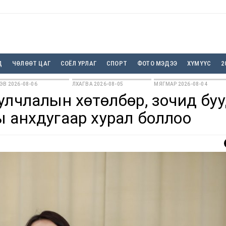
Д
ЧӨЛӨӨТ ЦАГ
СОЁЛ УРЛАГ
СПОРТ
ФОТО МЭДЭЭ
ХҮМҮҮС
2
ЭВ 2026-08-06
ЛХАГВА 2026-08-05
МЯГМАР 2026-08-04
улчлалын хөтөлбөр, зочид бу
 анхдугаар хурал боллоо