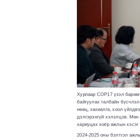
Хурлаар COP17 үзэл баримт
байгуулах талбайн бүсчлэл 
нөөц, захиалга, хоол үйлдв
дэлгэрэнгүй хэлэлцэв. Мөн 
хариуцах хоёр ажлын хэсэг
2024-2025 оны бэлтгэл ажл