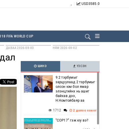
,
USD
3585.0
БИДНИЙГ ДАГААРАЙ:
018 FIFA WORLD CUP
ДАВАА 2026-08-03
НЯМ 2026-08-02
удал
ШИНЭ
ҮЗСЭН
9.2 тэрбумыг
зарцуулаад 2 тэрбумыг
олсон юм бол ямар
элэнцгийнх нь ашиг
байхав дээ,
Н.Номтойбаяр аа
1712
2 долоо хоног
"COP17" гэж юу вэ?