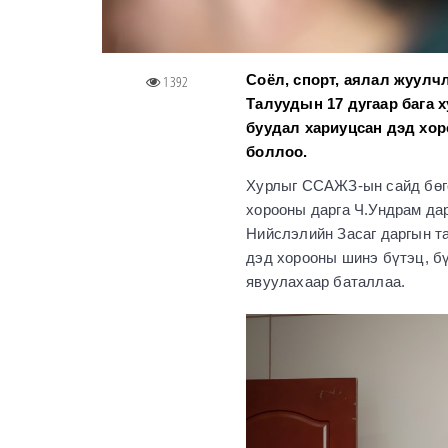
Соёл, спорт, аялал жуул
1392
Талуудын 17 дугаар бага 
буудал хариуцсан дэд хор
боллоо.
Хурлыг ССАЖЗ-ын сайд бөгө
хорооны дарга Ч.Ундрам да
Нийслэлийн Засаг даргын т
дэд хорооны шинэ бүтэц, б
явуулахаар баталлаа.