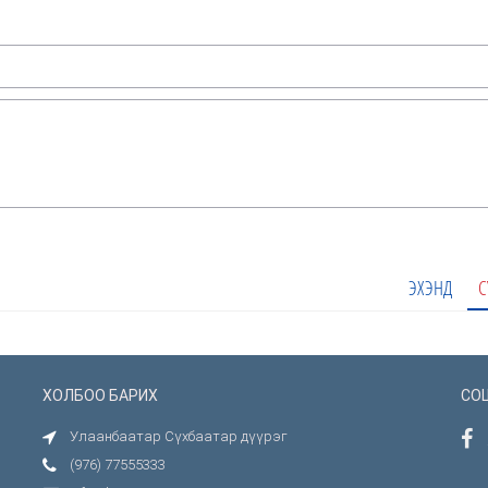
ЭХЭНД
С
ХОЛБОО БАРИХ
СО
Улаанбаатар Сүхбаатар дүүрэг
(976) 77555333