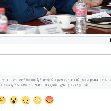
уцлага хүлээхгүй болно. Зүй зохисгүй зарим үг, хэллэгийг хязгаарласан тул та сэ
н үзнэ үү. Хэм хэмжээ зөрчсөн сэтгэгдлийг админ устгах хэрэгтэй.
0
0
0
0
0