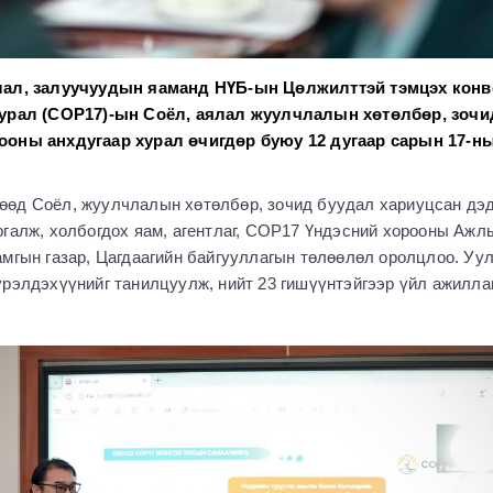
члал, залуучуудын яаманд НҮБ-ын Цөлжилттэй тэмцэх кон
хурал (COP17)-ын Соёл, аялал жуулчлалын хөтөлбөр, зочи
ооны анхдугаар хурал өчигдөр буюу 12 дугаар сарын 17-н
өд Соёл, жуулчлалын хөтөлбөр, зочид буудал хариуцсан дэ
ргалж, холбогдох яам, агентлаг, COP17 Үндэсний хорооны Ажл
амгын газар, Цагдаагийн байгууллагын төлөөлөл оролцлоо. Уу
үрэлдэхүүнийг танилцуулж, нийт 23 гишүүнтэйгээр үйл ажилла