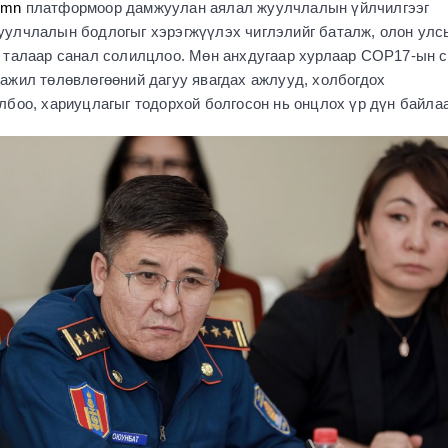
r.mn
платформоор дамжуулан аялал жуулчлалын үйлчилгээг
улчлалын бодлогыг хэрэгжүүлэх чиглэлийг баталж, олон улс
 талаар санал солилцлоо. Мөн анхдугаар хурлаар COP17-ын с
ажил төлөвлөгөөний дагуу явагдах ажлууд, холбогдох
боо, хариуцлагыг тодорхой болгосон нь онцлох үр дүн байлаа