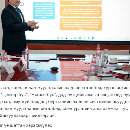
лал, соёл, аялал жуулчлалын нэгдсэн хөтөлбөр, хурал зохио
“Цэнхэр бүс”, “Ногоон бүс”, дэд бүтцийн ажлын явц, зочид б
эрлэл, аюулгүй байдал, бүртгэлийн нэгдсэн системийн асуудлы
аялал жуулчлалын хөтөлбөр, соёл урлагийн арга хэмжээг тус 
 байгуулахаар шийдвэрлэв.
ыг үе шаттай хэрэгжүүлэх