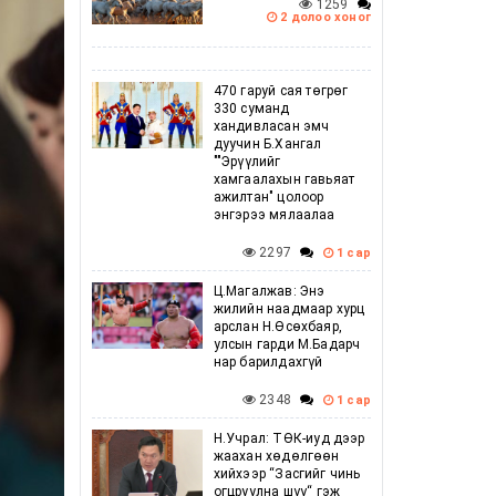
1259
2 долоо хоног
470 гаруй сая төгрөг
330 суманд
хандивласан эмч
дуучин Б.Хангал
""Эрүүлийг
хамгаалахын гавьяат
ажилтан" цолоор
энгэрээ мялаалаа
2297
1 сар
Ц.Магалжав: Энэ
жилийн наадмаар хурц
арслан Н.Өсөхбаяр,
улсын гарди М.Бадарч
нар барилдахгүй
2348
1 сар
Н.Учрал: ТӨК-иуд дээр
жаахан хөдөлгөөн
хийхээр “Засгийг чинь
огцруулна шүү“ гэж