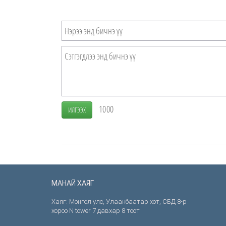
1000
ИЛГЭЭХ
МАНАЙ ХАЯГ
Хаяг: Монгол улс, Улаанбаатар хот, СБД 8-р
хороо N tower 7 давхар 8 тоот