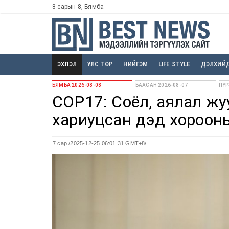
8 сарын 8, Бямба
ЭХЛЭЛ
УЛС ТӨР
НИЙГЭМ
LIFE STYLE
ДЭЛХИЙ
БЯМБА 2026-08-08
БААСАН 2026-08-07
ПҮР
COP17: Соёл, аялал жу
хариуцсан дэд хорооны
7 сар
/2025-12-25 06:01:31 GMT+8/