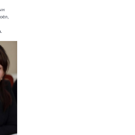
Даншиг наадамд
Д.Анар заан түрүүлэв
ын
2696
оёл,
1 сар
Улаанбаатарт өдөртөө
.
27 хэм дулаан
2637
1 сар
Асрах үйлчилгээний
тухай хуулийн төсөл
өргөн мэдүүлэв
3189
2 сар
АН: Нүүрсний мөнгө,
халамжийн бодлогоор
сонгогчдын саналд
нөлөөлсөн
3033
2 сар
Хөвсгөл нуур, Эгийн
голын сав дагуух их
цэвэрлэгээ эхэллээ