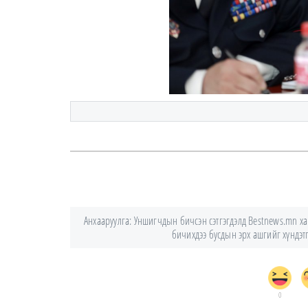
Анхааруулга: Уншигчдын бичсэн сэтгэгдэлд Bestnews.mn хари
бичихдээ бусдын эрх ашгийг хүндэтгэ
0