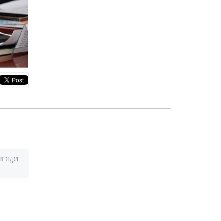
3014
2 сар
Ж.Золжаргал:
Х.Нямбаатарыг
нийслэлийн төсвийн
сонсголд урьсан ч ирэх
хүмүүсийн жагсаалтад
нэр нь байгаагүй
3667
2 сар
З.Мэндсайхан: Улсын
төсвийн алдагдал 1 их
наяд төгрөг байхад
нийслэлийн төсвийн
алдагдал 2.4 их наяд
төгрөгт хүрсэн
тгэгдэл
3539
2 сар
УИХ-ын хаврын
чуулганыг ирэх сарын
3-нд хаахаар төлөвлөж
байна
3510
2 сар