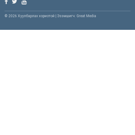
© 2026 Хуулбарлах хориотой | Эзэмшигч: Great Media