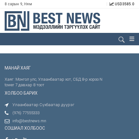
8 сарын 9, Ням
USD
3585.0
МАНАЙ ХАЯГ
Хаяг: Монгол улс, Улаанбаатар хот, СБД 8-р хороо N
tower 7 давхар 8 тоот
ХОЛБОО БАРИХ
Улаанбаатар Сүхбаатар дүүрэг
(976) 77555333
info@bestnews.mn
СОШИАЛ ХОЛБООС