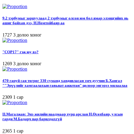
9.2 тэрбумыг зарцуулаад 2 тэрбумыг олсон юм бол ямар элэнцгийнх нь
ашиг байхав дээ, Н.Номтойбаяр аа
1727
3 долоо хоног
"COP17" гэж юу вэ?
1269
3 долоо хоног
470 гаруй сая төгрөг 330 суманд хандивласан эмч дуучин Б.Хангал
""Эрүүлийг хамгаалахын гавьяат ажилтан" цолоор энгэрээ мялаалаа
2309
1 сар
Ц.Магалжав: Энэ жилийн наадмаар хурц арслан Н.Өсөхбаяр, улсын
гарди М.Бадарч нар барилдахгүй
2365
1 сар