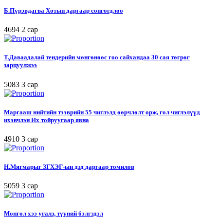
Б.Пүрэвдагва Хотын даргаар сонгогдлоо
4694
2 сар
Т.Даваадалай тендерийн мөнгөнөөс гоо сайхандаа 30 сая төгрөг
зарцуулжээ
5083
3 сар
Маргааш нийтийн тээврийн 55 чиглэлд өөрчлөлт орж, гол чиглэлүүд
ихэвчлэн Их тойруугаар явна
4910
3 сар
Н.Мягмарыг ЗГХЭГ-ын дэд даргаар томилов
5059
3 сар
Монгол хээ угалз, түүний бэлгэдэл