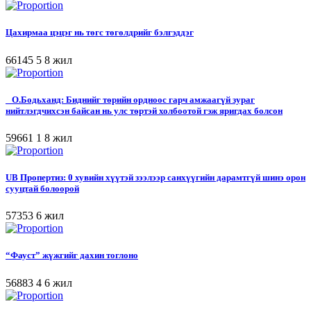
Цахирмаа цэцэг нь төгс төгөлдрийг бэлгэддэг
66145
5
8 жил
О.Бодьханд: Биднийг төрийн ордноос гарч амжаагүй зураг
нийтлэгдчихсэн байсан нь улс төртэй холбоотой гэж яригдах болсон
59661
1
8 жил
UB Пропертиз: 0 хувийн хүүтэй зээлээр санхүүгийн дарамтгүй шинэ орон
сууцтай болоорой
57353
6 жил
“Фауст” жүжгийг дахин тоглоно
56883
4
6 жил