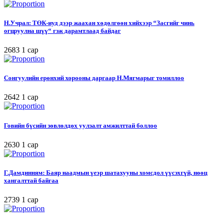
Н.Учрал: ТӨК-иуд дээр жаахан хөдөлгөөн хийхээр “Засгийг чинь
огцруулна шүү“ гэж дарамтлаад байдаг
2683
1 сар
Сонгуулийн ерөнхий хорооны даргаар Н.Мягмарыг томиллоо
2642
1 сар
Говийн бүсийн зөвлөлдөх уулзалт амжилттай боллоо
2630
1 сар
Г.Дамдинням: Баяр наадмын үеэр шатахууны хомсдол үүсэхгүй, нөөц
хангалттай байгаа
2739
1 сар