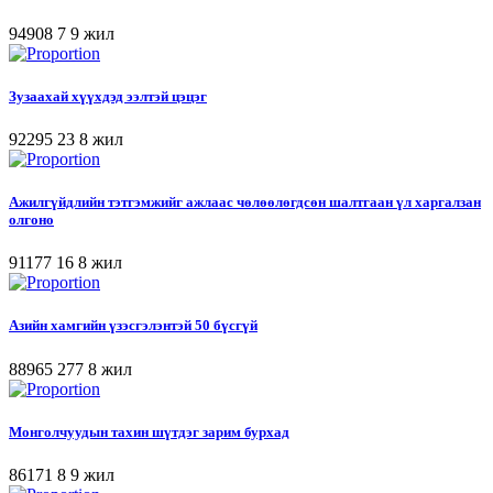
94908
7
9 жил
Зузаахай хүүхдэд ээлтэй цэцэг
92295
23
8 жил
Ажилгүйдлийн тэтгэмжийг ажлаас чөлөөлөгдсөн шалтгаан үл харгалзан
олгоно
91177
16
8 жил
Азийн хамгийн үзэсгэлэнтэй 50 бүсгүй
88965
277
8 жил
Монголчуудын тахин шүтдэг зарим бурхад
86171
8
9 жил