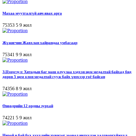
Махаа муутгалгүй авч явах арга
75353
5
9 жил
Жүжигчин Жавхлан хайрандаа умбасаар
75341
9
9 жил
З.Цэцэгзул: Хятадын баг маш олуулаа хэдхэн цом медалтай байхад бид
дөрөв 5 цом олон медалтай сууж байх үнэхээр гоё байсан
74356
8
9 жил
Өнөөдрийн 12 ордны зурхай
74221
5
9 жил
Нярай ч бай бүх хүүхдийн хувцсыг заавал индүүдэж халдваргүйжүүл