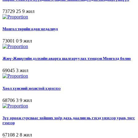
73729
25
9 жил
Монгол төрийн одон медалиуд
73001
0
9 жил
Жюү-Жицүгийн дэлхийн аварга шалгаруулах тэмцээн Монголд болно
69045
3 жил
Хоол хүнсний зохистой хэрэглээ
68706
3
9 жил
Зүү ороож сурснаас хойших хоёр дахь даалин нь гэхэд үнэхээр уран, төгс
гэмээр
67108
2
8 жил