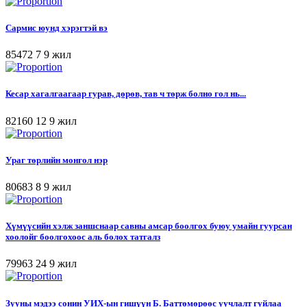
Сармис юунд хэрэгтэй вэ
85472
7
9 жил
Кесар хагалгаагаар гурав, дөрөв, тав ч төрж болно гол нь...
82160
12
9 жил
Ураг төрлийн монгол нэр
80683
8
9 жил
Хүмүүсийн хэлж заншснаар савны амсар боолгох буюу умайн гуурсан
хоолойг боолгохоос аль болох татгалз
79963
24
9 жил
Зууны мэдээ сонин УИХ-ын гишүүн Б. Баттөмөрөөс уучлалт гуйлаа