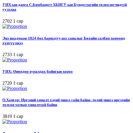
УИХ-ын дарга С.Бямбацогт ХБНГУ-ын Бундестагийн төлөөлөгчидтэй
уулзлаа
2702
1 сар
Энэ наадмаар 1024 бөх барилдуулах саналыг Бөхийн салбар хороонд
хүргүүлжээ
2733
1 сар
УИХ: Өнөөдөр хуралдах байнгын хороо
2720
1 сар
О.Хонгор: Иргэний хяналт хэдий чинээ сайн байна, төдий чинээ иргэдийн
төлсөн татвар хяналттай байна
3819
1 сар