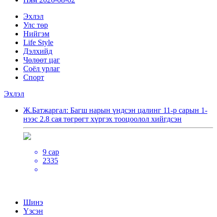
Эхлэл
Улс төр
Нийгэм
Life Style
Дэлхийд
Чөлөөт цаг
Соёл урлаг
Спорт
Эхлэл
Ж.Батжаргал: Багш нарын үндсэн цалинг 11-р сарын 1-
нээс 2.8 сая төгрөгт хүргэх тооцоолол хийгдсэн
9 сар
2335
Шинэ
Үзсэн