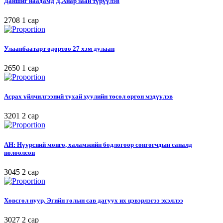
Даншиг наадамд Д.Анар заан түрүүлэв
2708
1 сар
Улаанбаатарт өдөртөө 27 хэм дулаан
2650
1 сар
Асрах үйлчилгээний тухай хуулийн төсөл өргөн мэдүүлэв
3201
2 сар
АН: Нүүрсний мөнгө, халамжийн бодлогоор сонгогчдын саналд
нөлөөлсөн
3045
2 сар
Хөвсгөл нуур, Эгийн голын сав дагуух их цэвэрлэгээ эхэллээ
3027
2 сар