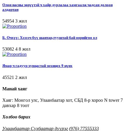
Олон насны зөрүүтэй ч хайр дурлалаа хамгаалж чадсан долоон
алдартан
54954
3 жил
Б. Очхүү: Хэзээч бүү шантар,тууштай бай өөрийгөө ол
53082
4
8 жил
Ямар ч гадуур хувцастай зохицох 9 цүнх
45521
2 жил
Манай хаяг
Хаяг: Монгол улс, Улаанбаатар хот, СБД 8-р хороо N tower 7
давхар 8 тоот
Холбоо барих
Улаанбаатар Сүхбаатар дүүрэг
(976) 77555333