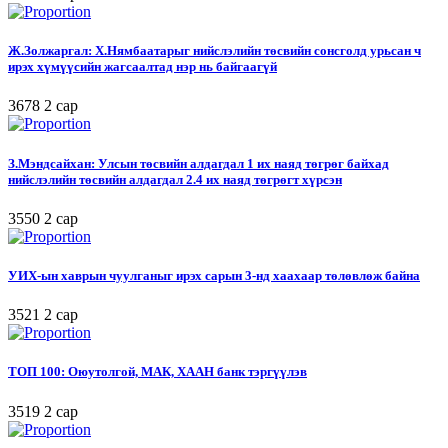
Ж.Золжаргал: Х.Нямбаатарыг нийслэлийн төсвийн сонсголд урьсан ч
ирэх хүмүүсийн жагсаалтад нэр нь байгаагүй
3678
2 сар
З.Мэндсайхан: Улсын төсвийн алдагдал 1 их наяд төгрөг байхад
нийслэлийн төсвийн алдагдал 2.4 их наяд төгрөгт хүрсэн
3550
2 сар
УИХ-ын хаврын чуулганыг ирэх сарын 3-нд хаахаар төлөвлөж байна
3521
2 сар
ТОП 100: Оюутолгой, МАК, ХААН банк тэргүүлэв
3519
2 сар