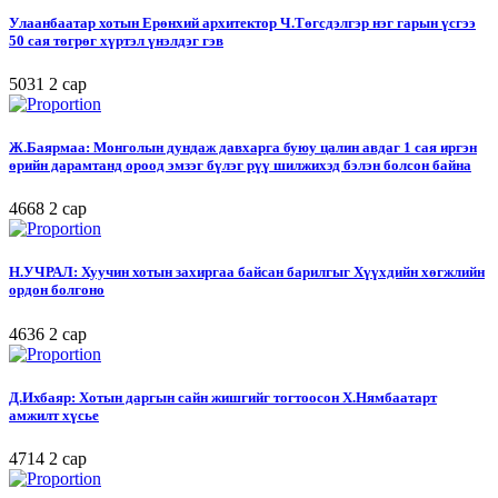
Улаанбаатар хотын Ерөнхий архитектор Ч.Төгсдэлгэр нэг гарын үсгээ
50 сая төгрөг хүртэл үнэлдэг гэв
5031
2 сар
Ж.Баярмаа: Монголын дундаж давхарга буюу цалин авдаг 1 сая иргэн
өрийн дарамтанд ороод эмзэг бүлэг рүү шилжихэд бэлэн болсон байна
4668
2 сар
Н.УЧРАЛ: Хуучин хотын захиргаа байсан барилгыг Хүүхдийн хөгжлийн
ордон болгоно
4636
2 сар
Д.Ихбаяр: Хотын даргын сайн жишгийг тогтоосон Х.Нямбаатарт
амжилт хүсье
4714
2 сар