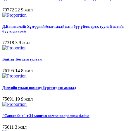
79772
22
9 жил
Д.Баяндалай: Хүмүүний ёсыг гахай цагт бүү үйлдээрээ, туулай цагийг
бүү алдаарай
77318
3
9 жил
Байтаг Богдын тулаан
76195
14
8 жил
Дэлхийн улаан номонд бүртгэгдсэн амьтад
75691
19
9 жил
"Canton fair"-т 34 мянган компани оролцож байна
75611
3 жил