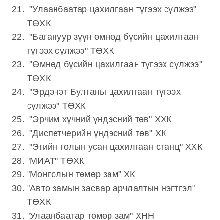
"Улаанбаатар цахилгаан түгээх сүлжээ"
ТӨХК
"Багануур зүүн өмнөд бүсийн цахилгаан
түгээх сүлжээ" ТӨХК
"Өмнөд бүсийн цахилгаан түгээх сүлжээ"
ТӨХК
"Эрдэнэт Булганы цахилгаан түгээх
сүлжээ" ТӨХК
"Эрчим хүчний үндэсний төв" ХХК
"Диспетчерийн үндэсний төв" ХК
"Эгийн голын усан цахилгаан станц" ХХК
"МИАТ" ТӨХК
"Монголын төмөр зам" ХК
"Авто замын засвар арчлалтын нэгтгэл"
ТӨХК
"Улаанбаатар төмөр зам" ХНН