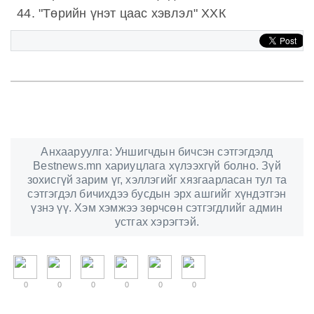
"Төрийн үнэт цаас хэвлэл" ХХК
Анхааруулга: Уншигчдын бичсэн сэтгэгдэлд
Bestnews.mn хариуцлага хүлээхгүй болно. Зүй
зохисгүй зарим үг, хэллэгийг хязгаарласан тул та
сэтгэгдэл бичихдээ бусдын эрх ашгийг хүндэтгэн
үзнэ үү. Хэм хэмжээ зөрчсөн сэтгэгдлийг админ
устгах хэрэгтэй.
0
0
0
0
0
0