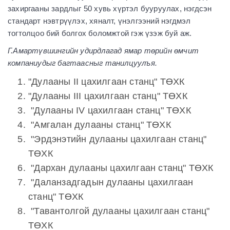
захиргааны зардлыг 50 хувь хүртэл бууруулах, нэгдсэн
стандарт нэвтрүүлэх, хяналт, үнэлгээний нэгдмэл
тогтолцоо бий болгох боломжтой гэж үзэж буй аж.
Г.Амартүвшингийн удирдлагад ямар төрийн өмчит
компаниудыг багтаасныг танилцуулъя.
"Дулааны II цахилгаан станц" ТӨХК
"Дулааны III цахилгаан станц" ТӨХК
"Дулааны IV цахилгаан станц" ТӨХК
"Амгалан дулааны станц" ТӨХК
"Эрдэнэтийн дулааны цахилгаан станц"
ТӨХК
"Дархан дулааны цахилгаан станц" ТӨХК
"Даланзадгадын дулааны цахилгаан
станц" ТӨХК
"Тавантолгой дулааны цахилгаан станц"
ТӨХК