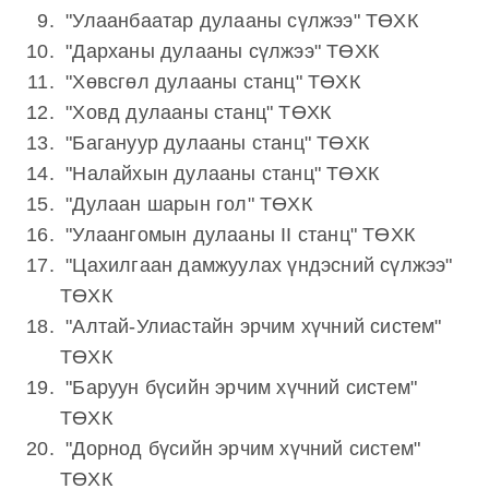
"Улаанбаатар дулааны сүлжээ" ТӨХК
"Дарханы дулааны сүлжээ" ТӨХК
"Хөвсгөл дулааны станц" ТӨХК
"Ховд дулааны станц" ТӨХК
"Багануур дулааны станц" ТӨХК
"Налайхын дулааны станц" ТӨХК
"Дулаан шарын гол" ТӨХК
"Улаангомын дулааны II станц" ТӨХК
"Цахилгаан дамжуулах үндэсний сүлжээ"
ТӨХК
"Алтай-Улиастайн эрчим хүчний систем"
ТӨХК
"Баруун бүсийн эрчим хүчний систем"
ТӨХК
"Дорнод бүсийн эрчим хүчний систем"
ТӨХК