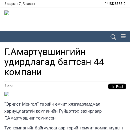
8 сарын 7, Баасан
USD
3585.0
Г.Амартүвшингийн
удирдлагад багтсан 44
компани
1 жил
"Эрчист Монгол" төрийн өмчит хязгаарлагдмал
хариуцлагатай компанийн Гүйцэтгэх захирлаар
Г.Амартүвшинг томилсон.
Тус компанийг байгуулсанаар төрийн өмчит компаниудын