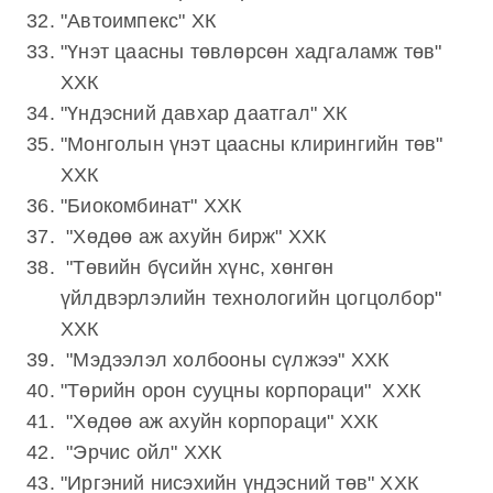
"Автоимпекс" ХК
"Үнэт цаасны төвлөрсөн хадгаламж төв"
ХХК
"Үндэсний давхар даатгал" ХК
"Монголын үнэт цаасны клирингийн төв"
ХХК
"Биокомбинат" ХХК
"Хөдөө аж ахуйн бирж" ХХК
"Төвийн бүсийн хүнс, хөнгөн
үйлдвэрлэлийн технологийн цогцолбор"
ХХК
"Мэдээлэл холбооны сүлжээ" ХХК
"Төрийн орон сууцны корпораци" ХХК
"Хөдөө аж ахуйн корпораци" ХХК
"Эрчис ойл" ХХК
"Иргэний нисэхийн үндэсний төв" ХХК