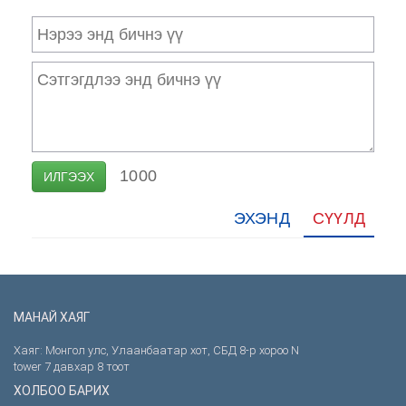
1000
ИЛГЭЭХ
ЭХЭНД
СҮҮЛД
МАНАЙ ХАЯГ
Хаяг: Монгол улс, Улаанбаатар хот, СБД 8-р хороо N
tower 7 давхар 8 тоот
ХОЛБОО БАРИХ