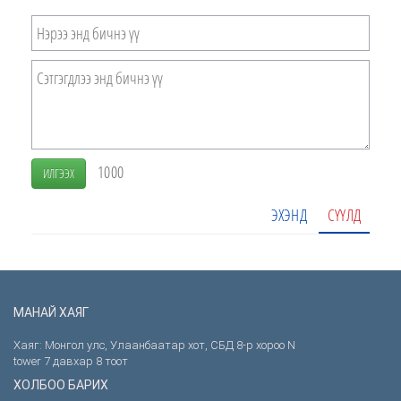
1000
ИЛГЭЭХ
ЭХЭНД
СҮҮЛД
МАНАЙ ХАЯГ
Хаяг: Монгол улс, Улаанбаатар хот, СБД 8-р хороо N
tower 7 давхар 8 тоот
ХОЛБОО БАРИХ