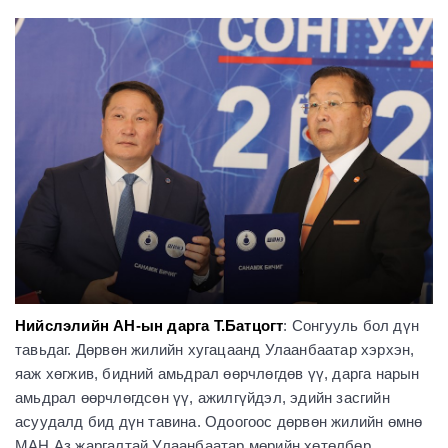
Нийслэлийн АН-ын дарга Т.Батцогт
: Сонгууль бол дүн
тавьдаг. Дөрвөн жилийн хугацаанд Улаанбаатар хэрхэн,
яаж хөгжив, бидний амьдрал өөрчлөгдөв үү, дарга нарын
амьдрал өөрчлөгдсөн үү, ажилгүйдэл, эдийн засгийн
асуудалд бид дүн тавина. Одоогоос дөрвөн жилийн өмнө
МАН Аз жаргалтай Улаанбаатар мөрийн хөтөлбөр