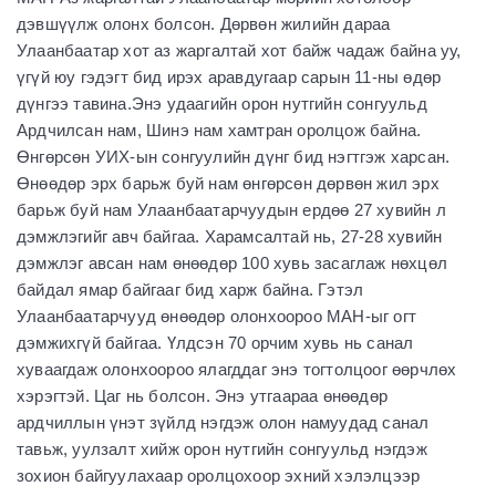
дэвшүүлж олонх болсон. Дөрвөн жилийн дараа
Улаанбаатар хот аз жаргалтай хот байж чадаж байна уу,
үгүй юу гэдэгт бид ирэх аравдугаар сарын 11-ны өдөр
дүнгээ тавина.Энэ удаагийн орон нутгийн сонгуульд
Ардчилсан нам, Шинэ нам хамтран оролцож байна.
Өнгөрсөн УИХ-ын сонгуулийн дүнг бид нэгтгэж харсан.
Өнөөдөр эрх барьж буй нам өнгөрсөн дөрвөн жил эрх
барьж буй нам Улаанбаатарчуудын ердөө 27 хувийн л
дэмжлэгийг авч байгаа. Харамсалтай нь, 27-28 хувийн
дэмжлэг авсан нам өнөөдөр 100 хувь засаглаж нөхцөл
байдал ямар байгааг бид харж байна. Гэтэл
Улаанбаатарчууд өнөөдөр олонхоороо МАН-ыг огт
дэмжихгүй байгаа. Үлдсэн 70 орчим хувь нь санал
хуваагдаж олонхоороо ялагддаг энэ тогтолцоог өөрчлөх
хэрэгтэй. Цаг нь болсон. Энэ утгаараа өнөөдөр
ардчиллын үнэт зүйлд нэгдэж олон намуудад санал
тавьж, уулзалт хийж орон нутгийн сонгуульд нэгдэж
зохион байгуулахаар оролцохоор эхний хэлэлцээр