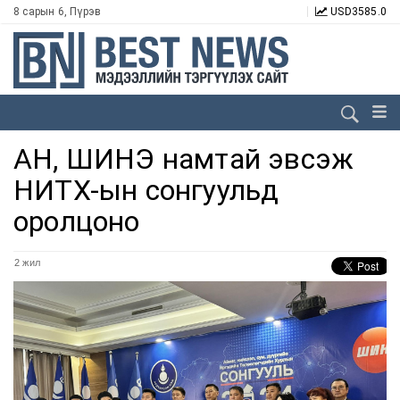
8 сарын 6, Пүрэв
USD
3585.0
АН, ШИНЭ намтай эвсэж
НИТХ-ын сонгуульд
оролцоно
2 жил