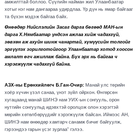
амжилттай боллоо. Сүүлийн найман жил Улаанбаатар
хотыг нэг нам дангаараа удирдлаа. Үр дүн нь ямар байгааг
та бүхэн мэдэж байгаа байх.
Ө
нөөдөр Нийслэлийн Засаг дарга бөгөөд МАН-ын
дарга Х.Нямбаатар үндсэн ажлаа хийж чадахгүй,
зөвхөн аж ахуйн шинж чанартай, хүмүүсийн толгойг
эргүүлэх зорилготойгоор Улаанбаатар хотод хоосон
амлалт өгч ажиллаж байна. Бүх эрх нь байгаа ч
хэрэгжүүлж чадахгүй байна.
АЗХ-ны Ерөнхийлөгч Б.Ган-Очир:
Манай улс төрийн
хоёр хүчин үзэл санаа, үнэт зүйл ойрхон. Өнгөрсөн
хугацаанд манай ШИНЭ нам УИХ-ын сонгууль, орон
нутгийн сонгуульд идэвхтэй оролцож олон хэрэгтэй
мөрийн хөтөлбөрүүдийг хэрэгжүүлж байсан. Иймээс АН,
ШИНЭ нам өнөөдөр хамтарч санамж бичиг байгуулж,
гэрээндээ гарын үсэг зурлаа" гэлээ.