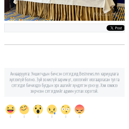
Анхааруулга: Уншигчдын бичсэн сэтгэгдэлд Bestnews.mn хариуцлага
хүлээхгүй болно. Зүй зохисгүй зарим үг, хэллэгийг хязгаарласан тул та
сэтгэгдэл бичихдээ бусдын эрх ашгийг хүндэтгэн үзнэ үү. Хэм хэмжээ
зөрчсөн сэтгэгдлийг админ устгах хэрэгтэй.
0
0
0
0
0
0