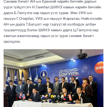
Санамж бичигт АН-ын Ерөнхий нарийн бичгийн даргын
үүрэг гүйцэтгэгч Н.Ганибал,ШИНЭ намын нарийн бичгийн
дарга Б.Гантулга нар гарын үсэг зурав. Мөн УИХ-ын
гишүүн Г.Очирбат, УИХ-ын гишүүн Жаргалан, Нийслэлийн
АН-ын дарга Т.Батцогт нар тэргүүтэй холбогдох албан
тушаалтнууд болон ШИНЭ намын дарга Ц.Гантулга нар
хамтын ажиллагаанд гарын үсэг зураг санамж бичигт
оролцлоо.