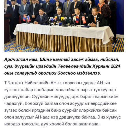
Ардчилсан нам, Шинэ намтай эвсэж аймаг, нийслэл,
сум, дүүргийн иргэдийн Төлөөлөгчдийн Хурлын 2024
оны сонгуульд оролцох болсноо мэдээллээ.
Т.Батцогт Нийслэлийн АН-ын хорооны дарга: АН-ын
зүгээс салбар салбарын манлайлагч нарыг түлхүү нэр
дэвшүүлсэн. Сүүлийн жилүүдэд эрх баригч нарын хийж
чадахгүй, болохгүй байгаа олон асуудлыг өөрсдийнхөө
зүгээс болон иргэдийн байр суурийг илэрхийлж байсан
олон залуусыг АН-аас нэр дэвшүүлж байгаа. Энэ хүмүүс
иргэдээ төлөөлж, дуу хоолой болон ажиллана.